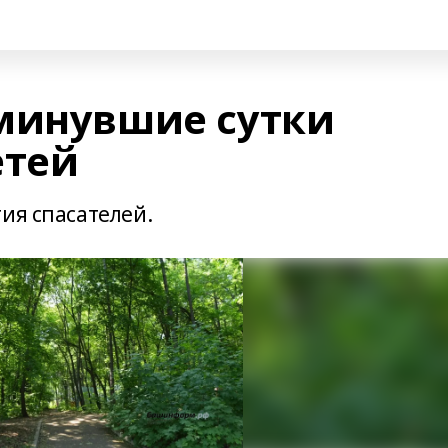
минувшие сутки
етей
ия спасателей.