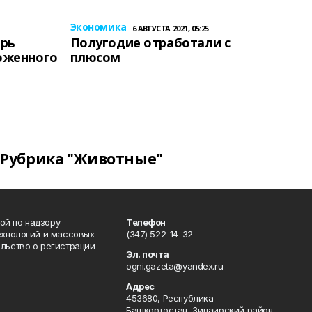
Экономика
6 АВГУСТА 2021, 05:25
ерь
Полугодие отработали с
оженного
плюсом
Рубрика "Животные"
ой по надзору
Телефон
ехнологий и массовых
(347) 522-14-32
льство о регистрации
Эл. почта
ogni.gazeta@yandex.ru
Адрес
453680, Республика
Башкортостан, Зилаирский район,