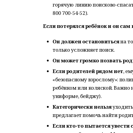
горячую линию поисково-спасат
800 700-54-52).
Если потерялся ребёнок и он сам 
Он должен остановиться
на то
только усложняет поиск.
Он может громко позвать ро
Если родителей рядом нет
, е
«безопасному взрослому»: полиц
ребёнком или коляской. Важно 
униформе, бейджу).
Категорически нельзя
уходить
предлагает помочь найти роди
Если кто-то пытается увести 