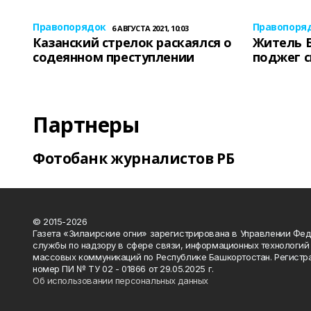
Правопорядок
Правопоря
6 АВГУСТА 2021, 10:03
Казанский стрелок раскаялся о
Житель 
содеянном преступлении
поджег 
Партнеры
Фотобанк журналистов РБ
© 2015-2026
Газета «Зилаирские огни» зарегистрирована в Управлении Фе
службы по надзору в сфере связи, информационных технологий
массовых коммуникаций по Республике Башкортостан. Регистр
номер ПИ № ТУ 02 - 01866 от 29.05.2025 г.
Об использовании персональных данных