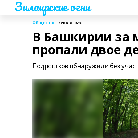
Зилаирские огни
Общество
2 ИЮЛЯ , 06:36
В Башкирии за 
пропали двое д
Подростков обнаружили без участ