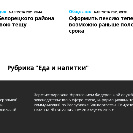
док
Общество
6 АВГУСТА 2021, 09:44
6 АВГУСТА 2021, 09:28
Белорецкого района
Оформить пенсию теп
свою тещу
возможно раньше пол
срока
Рубрика "Еда и напитки"
Зарегистрировано Управлением Федеральной служб
деральной
законодательства в сфере связи, информационных т
 и
коммуникаций по Республике Башкортостан. Свидете
ационный
СМИ: ПИ №ТУ02-01423 от 26 августа 2015 г.