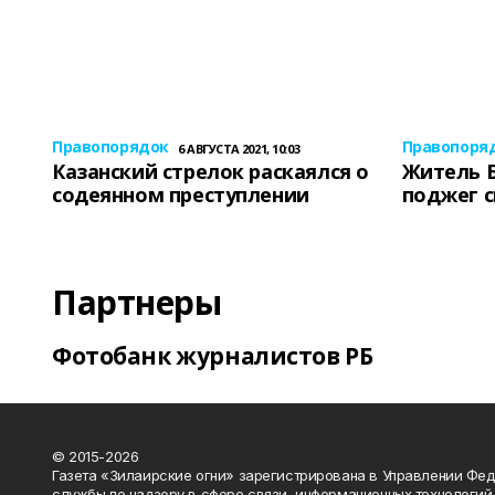
Правопорядок
Правопоря
6 АВГУСТА 2021, 10:03
Казанский стрелок раскаялся о
Житель 
содеянном преступлении
поджег 
Партнеры
Фотобанк журналистов РБ
© 2015-2026
Газета «Зилаирские огни» зарегистрирована в Управлении Фе
службы по надзору в сфере связи, информационных технологий