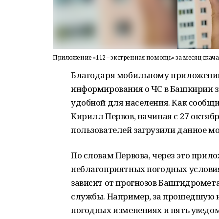
Приложение «112 – экстренная помощь» за месяц ска
Благодаря мобильному приложению 
информирования о ЧС в Башкирии з
удобной для населения. Как сообщ
Кирилл Первов, начиная с 27 октябр
пользователей загрузили данное м
По словам Первова, через это прил
неблагоприятных погодных условия
зависит от прогнозов Башгидромета
службы. Например, за прошедшую 
погодных изменениях и пять уведо