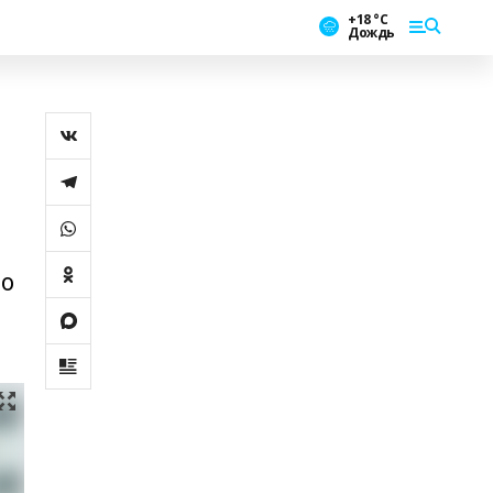
+18 °С
Дождь
ло