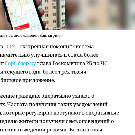
чали 3 тысячи жителей Башкирии
"112 – экстренная помощь" система
начительно улучшилась и стала более
ил
ГорОбзор.ру
глава Госкомитета РБ по ЧС
я текущего года, более трех тысяч
обильное приложение.
ожение граждане оперативно узнают о
х. Частота получения таких уведомлений
, которые регулярно поступают в оперативные
неделю жители получили семь оповещений о
млений о введении режима "Беспилотная