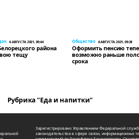
док
Общество
6 АВГУСТА 2021, 09:44
6 АВГУСТА 2021, 09:28
Белорецкого района
Оформить пенсию теп
свою тещу
возможно раньше пол
срока
Рубрика "Еда и напитки"
Зарегистрировано Управлением Федеральной служб
деральной
законодательства в сфере связи, информационных т
 и
коммуникаций по Республике Башкортостан. Свидете