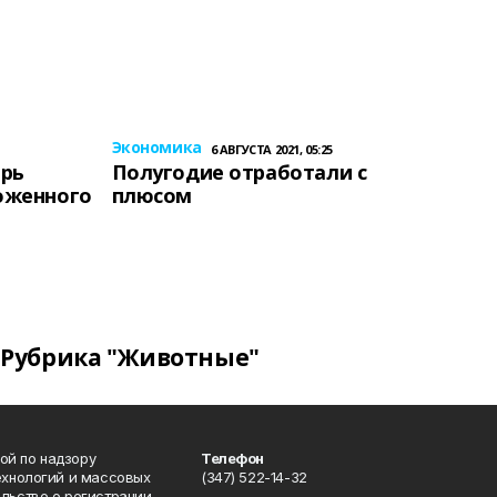
Экономика
6 АВГУСТА 2021, 05:25
ерь
Полугодие отработали с
оженного
плюсом
Рубрика "Животные"
ой по надзору
Телефон
ехнологий и массовых
(347) 522-14-32
льство о регистрации