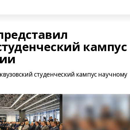
представил
туденческий кампус
рии
жвузовский студенческий кампус научному