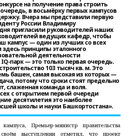
онкурсе на получение права строить
 очередь, в восьмёрку первых кампусов
ержку. Вчера мы представили первую
иденту России Владимиру
одня пригласили руководителей наших
уководителей ведущих кафедр, чтобы
аш кампус — один из лучших со всех
м здесь принципы эталонного
азовательной деятельности
 IQ-парк — это только первая очередь.
троительство 103 тысяч кв. м. Это
семь башен, самая высокая из которых —
дача, потому что сроки стоят предельно
ыт, слаженная команда и воля.
сех с открытием первой очереди
едние десятилетия это наиболее
ысшей школы и науки Башкортостана».
 кампуса, Премьер-министр правительства
своём выступлении отметил, что проект