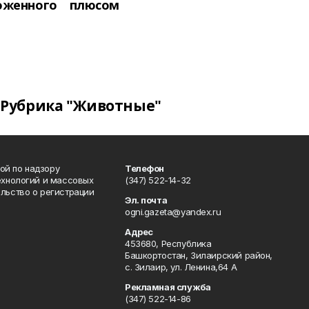
оженного
плюсом
Рубрика "Животные"
ой по надзору
Телефон
ехнологий и массовых
(347) 522-14-32
льство о регистрации
Эл. почта
ogni.gazeta@yandex.ru
Адрес
453680, Республика
Башкортостан, Зилаирский район,
с. Зилаир, ул. Ленина,64 А
Рекламная служба
(347) 522-14-86