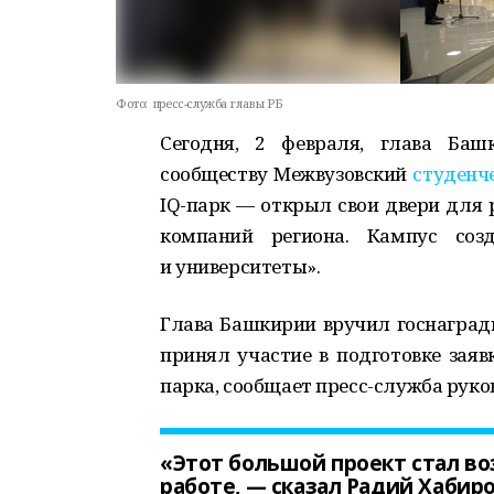
Фото:
пресс-служба главы РБ
Сегодня, 2 февраля, глава Баш
сообществу Межвузовский
студенч
IQ-парк — открыл свои двери для 
компаний региона. Кампус соз
и университеты».
Глава Башкирии вручил госнаграды
принял участие в подготовке заяв
парка, сообщает пресс-служба руко
«Этот большой проект стал в
работе, — сказал Радий Хабир