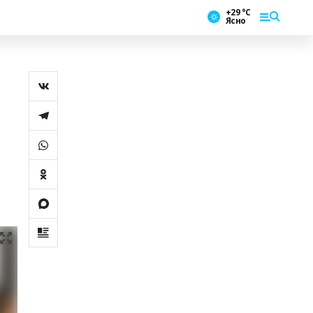
+29 °С
Ясно