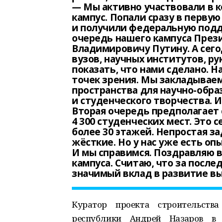
— Мы активно участвовали в к
кампус. Попали сразу в первую
и получили федеральную подд
очередь нашего кампуса През
Владимировичу Путину. А сег
вузов, научных институтов, р
показать, что нами сделано. Н
точек зрения. Мы закладывае
пространства для научно-обр
и студенческого творчества. И
Вторая очередь предполагает с
4 300 студенческих мест. Это 
более 30 этажей. Непростая за
жёсткие. Но у нас уже есть оп
И мы справимся. Поздравляю в
кампуса. Считаю, что за посл
значимый вклад в развитие в
Куратор проекта строительства
республики Андрей Назаров в 