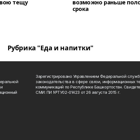
свою тещу
возможно раньше пол
срока
Рубрика "Еда и напитки"
Зарегистрировано Управлением Федеральной служб
деральной
законодательства в сфере связи, информационных т
 и
коммуникаций по Республике Башкортостан. Свидете
ационный
СМИ: ПИ №ТУ02-01423 от 26 августа 2015 г.