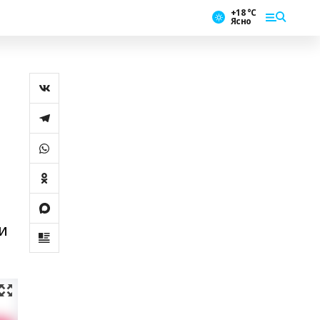
+18 °С
Ясно
и