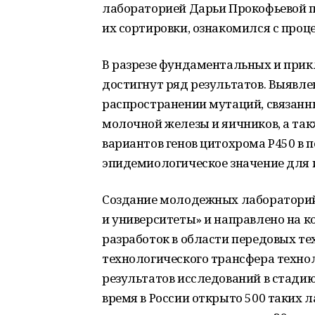
лабораторией Дарьи Прокофьевой 
их сортировки, ознакомился с проц
В разрезе фундаментальных и при
достигнут ряд результатов. Выявл
распространении мутаций, связан
молочной железы и яичников, а так
вариантов генов цитохрома P450 в 
эпидемиологическое значение для 
Создание молодежных лабораторий 
и университеты» и направлено на 
разработок в области передовых т
технологического трансфера техно
результатов исследований в стади
время в России открыто 500 таких л