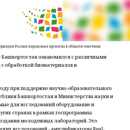
рнауки России передовые проекты в области генетики
ку Башкортостан ознакомился с различными
 с обработкой биоматериалов и
году при поддержке научно-образовательного
публики Башкортостан и Министерства науки и
мые для исследований оборудование и
ругих странах в рамках госпрограммы
создания молодежных лабораторий. Это
ских исследований - амплификаторы Real-