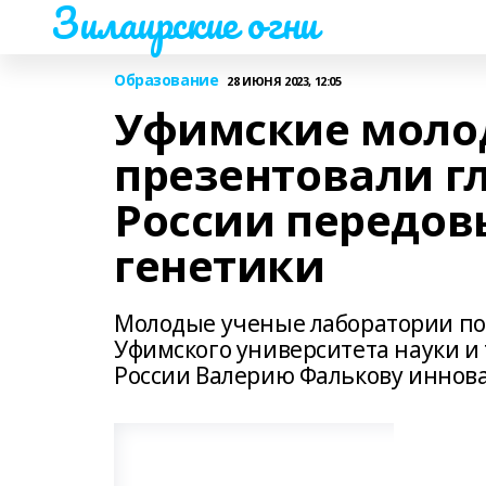
Зилаирские огни
Образование
28 ИЮНЯ 2023, 12:05
Уфимские моло
презентовали г
России передов
генетики
Молодые ученые лаборатории по
Уфимского университета науки и
России Валерию Фалькову иннова