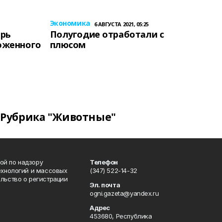
Экономика
6 АВГУСТА 2021, 05:25
ерь
Полугодие отработали с
оженного
плюсом
Рубрика "Животные"
ой по надзору
Телефон
ехнологий и массовых
(347) 522-14-32
льство о регистрации
Эл. почта
ogni.gazeta@yandex.ru
Адрес
453680, Республика