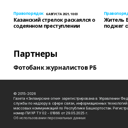
Правопорядок
Правопоря
6 АВГУСТА 2021, 10:03
Казанский стрелок раскаялся о
Житель 
содеянном преступлении
поджег 
Партнеры
Фотобанк журналистов РБ
© 2015-2026
Газета «Зилаирские огни» зарегистрирована в Управлении Фе
службы по надзору в сфере связи, информационных технологий
массовых коммуникаций по Республике Башкортостан. Регистр
номер ПИ № ТУ 02 - 01866 от 29.05.2025 г.
Об использовании персональных данных