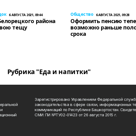
док
Общество
6 АВГУСТА 2021, 09:44
6 АВГУСТА 2021, 09:28
Белорецкого района
Оформить пенсию теп
свою тещу
возможно раньше пол
срока
Рубрика "Еда и напитки"
Зарегистрировано Управлением Федеральной служб
деральной
законодательства в сфере связи, информационных т
 и
коммуникаций по Республике Башкортостан. Свидете
ационный
СМИ: ПИ №ТУ02-01423 от 26 августа 2015 г.