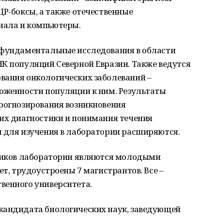
ЦР-боксы, а также отечественные
иала и компьютеры.
 фундаментальные исследования в области
К популяций Северной Евразии. Также ведутся
вания онкологических заболеваний –
ложенности популяции к ним. Результаты
прогнозирования возникновения
 их диагностики и понимания течения
я для изучения в лаборатории расширяются.
дников лаборатории являются молодыми
ет, трудоустроены 7 магистрантов. Все –
венного университета.
кандидата биологических наук, заведующей