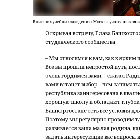
В высших учебных заведениях Москвы учатся несколь
Открывая встречу, Глава Башкорто
студенческого сообщества.
– Мы относимся к вам, как к ярки
Все вы прошли непростой путь, пос
очень гордимся вами, – сказал Ради
вами встанет выбор – чем заниматьс
республика заинтересована в квал
хорошую школу и обладают глубоки
Башкортостане есть все условия д
Поэтому мы регулярно проводим так
развивается ваша малая родина, ка
задать интересующие вас вопросы и