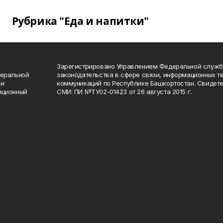
Рубрика "Еда и напитки"
Зарегистрировано Управлением Федеральной служб
деральной
законодательства в сфере связи, информационных т
 и
коммуникаций по Республике Башкортостан. Свидете
ационный
СМИ: ПИ №ТУ02-01423 от 26 августа 2015 г.