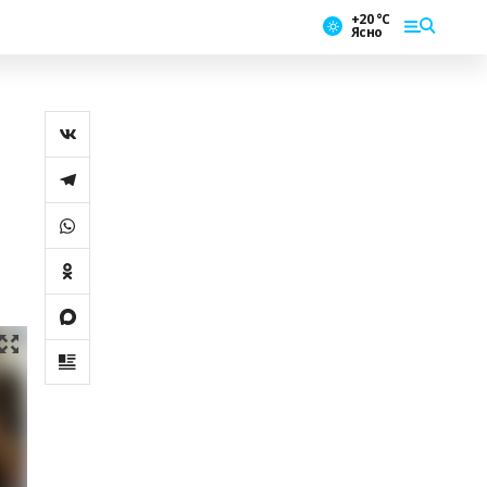
+20 °С
Ясно