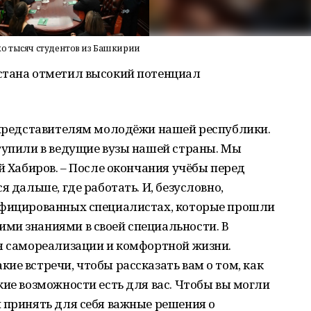
ко тысяч студентов из Башкирии
стана отметил высокий потенциал
м представителям молодёжи нашей республики.
тупили в ведущие вузы нашей страны. Мы
й Хабиров. – После окончания учёбы перед
я дальше, где работать. И, безусловно,
ифицированных специалистах, которые прошли
ми знаниями в своей специальности. В
ля самореализации и комфортной жизни.
ие встречи, чтобы рассказать вам о том, как
кие возможности есть для вас. Чтобы вы могли
 принять для себя важные решения о