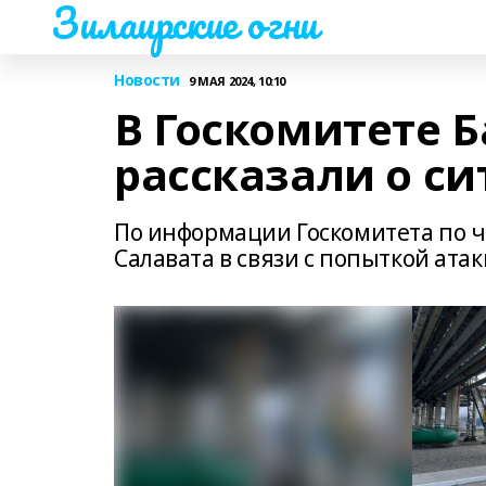
Зилаирские огни
Новости
9 МАЯ 2024, 10:10
В Госкомитете 
рассказали о си
По информации Госкомитета по 
Салавата в связи с попыткой ата