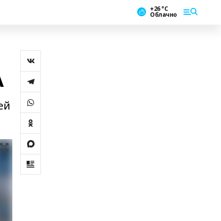
+26 °С
Облачно
А
ей