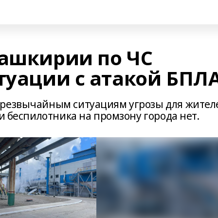
Башкирии по ЧС
туации с атакой БПЛ
чрезвычайным ситуациям угрозы для жител
ки беспилотника на промзону города нет.