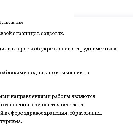
м Пушилиным
воей странице в соцсетях.
дили вопросы об укреплении сотрудничества и
спубликами подписано коммюнике о
выми направлениями работы являются
 отношений, научно-технического
й в сфере здравоохранения, образования,
туризма.