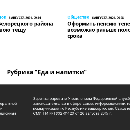
док
Общество
6 АВГУСТА 2021, 09:44
6 АВГУСТА 2021, 09:28
Белорецкого района
Оформить пенсию теп
свою тещу
возможно раньше пол
срока
Рубрика "Еда и напитки"
Зарегистрировано Управлением Федеральной служб
деральной
законодательства в сфере связи, информационных т
 и
коммуникаций по Республике Башкортостан. Свидете
ационный
СМИ: ПИ №ТУ02-01423 от 26 августа 2015 г.