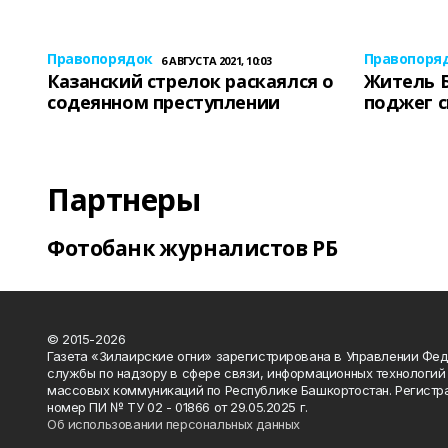
Правопорядок
Правопоря
6 АВГУСТА 2021, 10:03
Казанский стрелок раскаялся о
Житель 
содеянном преступлении
поджег 
Партнеры
Фотобанк журналистов РБ
© 2015-2026
Газета «Зилаирские огни» зарегистрирована в Управлении Фе
службы по надзору в сфере связи, информационных технологий
массовых коммуникаций по Республике Башкортостан. Регистр
номер ПИ № ТУ 02 - 01866 от 29.05.2025 г.
Об использовании персональных данных