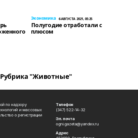
Экономика
6 АВГУСТА 2021, 05:25
ерь
Полугодие отработали с
оженного
плюсом
Рубрика "Животные"
ой по надзору
Телефон
ехнологий и массовых
(347) 522-14-32
льство о регистрации
Эл. почта
ogni.gazeta@yandex.ru
Адрес