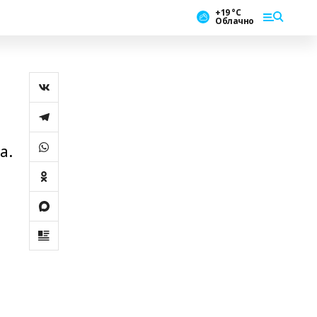
+19 °С
Облачно
а.