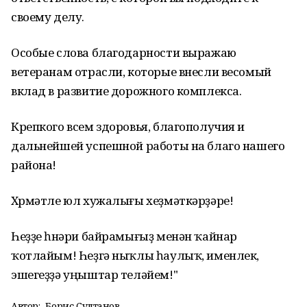
своему делу.
Особые слова благодарности выражаю
ветеранам отрасли, которые внесли весомый
вклад в развитие дорожного комплекса.
Крепкого всем здоровья, благополучия и
дальнейшей успешной работы на благо нашего
района!
Хөрмәтле юл хужалығы хеҙмәткәрҙәре!
Һеҙҙе һөнәри байрамығыҙ менән ҡайнар
ҡотлайым! Һеҙгә ныҡлы һаулыҡ, именлек,
эшегеҙҙә уңыштар теләйем!"
Автор:
Борис Султанов