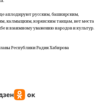
а.
 где аплодируют русским, башкирским,
им, калмыцким, корякским танцам, нет места
ужбе и взаимному уважению народов и культур.
лавы Республики Радия Хабирова