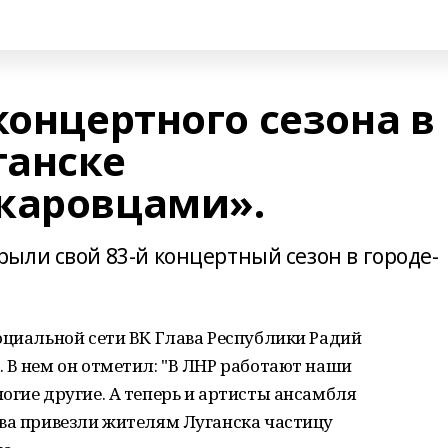
концертного сезона в
ганске
каровцами».
ыли свой 83-й концертный сезон в городе-
оциальной сети ВК Глава Республики Радий
 В нем он отметил: "В ЛНР работают наши
огие другие. А теперь и артисты ансамбля
ова привезли жителям Луганска частицу