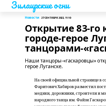
Зилаирские огни
Новости
27 СЕНТЯБРЯ 2022, 11:10
Открытие 83-го 
городе-герое Лу
танцорами-«гас
Наши танцоры-«гаскаровцы» откр
герое Луганске.
На своей официальной странице в с
Фаритович Хабиров разместил пост.
медики, дорожники, строители и мн
народного танца им. Файзи Гаскар