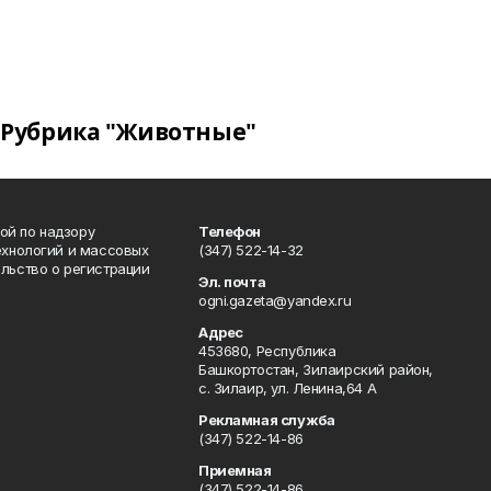
Рубрика "Животные"
ой по надзору
Телефон
ехнологий и массовых
(347) 522-14-32
льство о регистрации
Эл. почта
ogni.gazeta@yandex.ru
Адрес
453680, Республика
Башкортостан, Зилаирский район,
с. Зилаир, ул. Ленина,64 А
Рекламная служба
(347) 522-14-86
Приемная
(347) 522-14-86