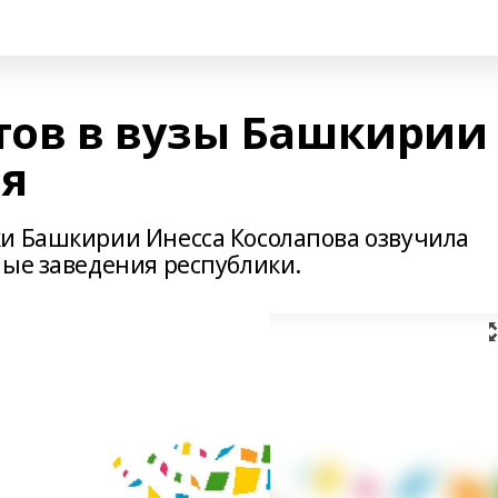
ов в вузы Башкирии
ня
и Башкирии Инесса Косолапова озвучила
ные заведения республики.