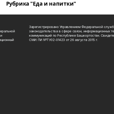
Рубрика "Еда и напитки"
Зарегистрировано Управлением Федеральной служб
деральной
законодательства в сфере связи, информационных т
 и
коммуникаций по Республике Башкортостан. Свидете
ационный
СМИ: ПИ №ТУ02-01423 от 26 августа 2015 г.