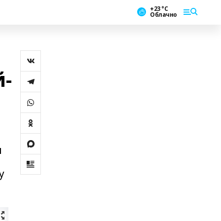
+23 °С
Облачно
й-
ы
у