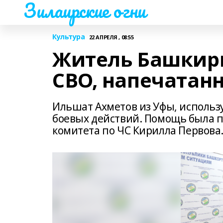
Зилаирские огни
Культура
22 АПРЕЛЯ , 08:55
Житель Башкири
СВО, напечатан
Ильшат Ахметов из Уфы, использу
боевых действий. Помощь была п
комитета по ЧС Кирилла Первова