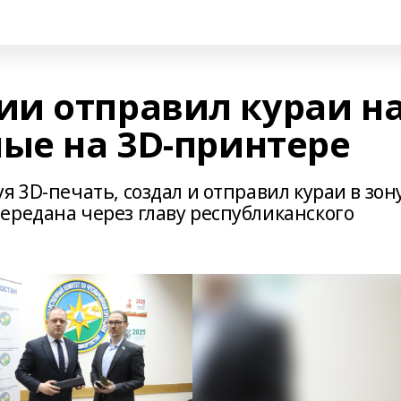
и отправил кураи н
ные на 3D-принтере
я 3D-печать, создал и отправил кураи в зон
ередана через главу республиканского
.