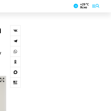
+29 °С
Ясно
а
у