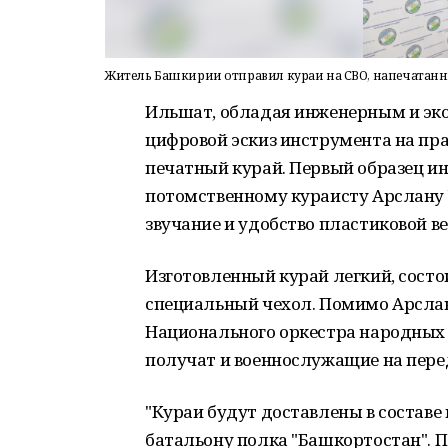
Житель Башкирии отправил кураи на СВО, напечатанн
Ильшат, обладая инженерным и эк
цифровой эскиз инструмента на пра
печатный курай. Первый образец ин
потомственному кураисту Арслану 
звучание и удобство пластиковой ве
Изготовленный курай легкий, состои
специальный чехол. Помимо Арсла
Национального оркестра народных 
получат и военнослужащие на пере
"Кураи будут доставлены в состав
батальону полка "Башкортостан".