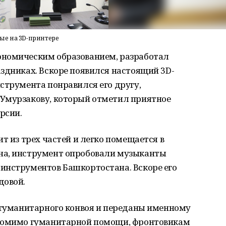
ые на 3D-принтере
ономическим образованием, разработал
здниках. Вскоре появился настоящий 3D-
струмента понравился его другу,
Умурзакову, который отметил приятное
рсии.
т из трех частей и легко помещается в
на, инструмент опробовали музыканты
инструментов Башкортостана. Вскоре его
довой.
е гуманитарного конвоя и переданы именному
 Помимо гуманитарной помощи, фронтовикам