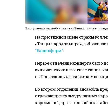
Выступление ансамбля танца из Башкирии стал праз
На престижной сцене страны колл
«Танцы народов мира», собравшую 
"Башинформ"
.
Первое отделение концерта было п
включая такие известные танцы, ка
и «Проказницы», а также композици
Во втором отделении ансамбль пре
отражающие культуру разных народо
хорезмский, аргентинский и китайс