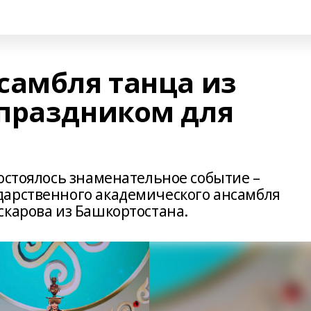
самбля танца из
праздником для
остоялось знаменательное событие –
дарственного академического ансамбля
скарова из Башкортостана.