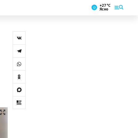
+27 °С
Ясно