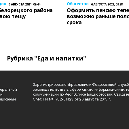
док
Общество
6 АВГУСТА 2021, 09:44
6 АВГУСТА 2021, 09:28
Белорецкого района
Оформить пенсию теп
свою тещу
возможно раньше пол
срока
Рубрика "Еда и напитки"
Зарегистрировано Управлением Федеральной служб
деральной
законодательства в сфере связи, информационных т
 и
коммуникаций по Республике Башкортостан. Свидете
ационный
СМИ: ПИ №ТУ02-01423 от 26 августа 2015 г.