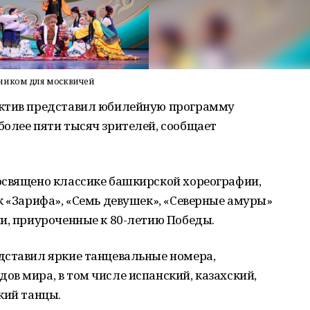
дником для москвичей
ектив представил юбилейную программу
более пяти тысяч зрителей, сообщает
освящено классике башкирской хореографии,
к «Зарифа», «Семь девушек», «Северные амуры»
и, приуроченные к 80-летию Победы.
дставил яркие танцевальные номера,
в мира, в том числе испанский, казахский,
кий танцы.