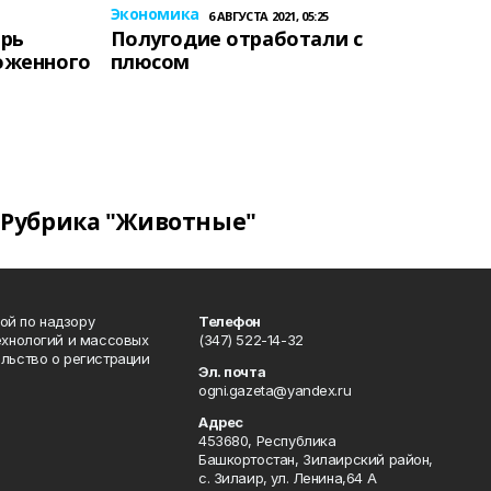
Экономика
6 АВГУСТА 2021, 05:25
ерь
Полугодие отработали с
оженного
плюсом
Рубрика "Животные"
ой по надзору
Телефон
ехнологий и массовых
(347) 522-14-32
льство о регистрации
Эл. почта
ogni.gazeta@yandex.ru
Адрес
453680, Республика
Башкортостан, Зилаирский район,
с. Зилаир, ул. Ленина,64 А