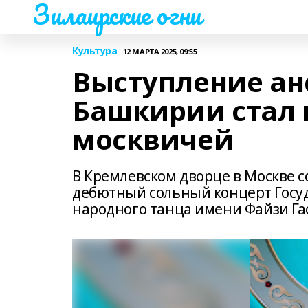
Зилаирские огни
Культура
12 МАРТА 2025, 09:55
Выступление ан
Башкирии стал 
москвичей
В Кремлевском дворце в Москве с
дебютный сольный концерт Госу
народного танца имени Файзи Га