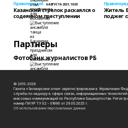
Правопорядок
Правопоря
6 АВГУСТА 2021, 10:03
Казанский стрелок раскаялся о
Житель 
содеянном преступлении
поджег 
Партнеры
Фотобанк журналистов РБ
© 2015-2026
Газета «Зилаирские огни» зарегистрирована в Управлении Фе
службы по надзору в сфере связи, информационных технологий
массовых коммуникаций по Республике Башкортостан. Регистр
номер ПИ № ТУ 02 - 01866 от 29.05.2025 г.
Об использовании персональных данных