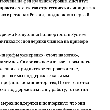
отмечена на федеральном уровне. Институт
практик Агентства стратегических инициатив
ю в регионах России, - подчеркнул первый
уризма Республики Башкортостан Рустем
актиках господдержки бизнеса на примере
ес-шерифы уже крепко «стоят на ногах»,
 земле». Самое важное для вас – повышать
влениях, юридическое сопровождение,
 программы поддержки с каждым
 профильное министерство, Правительство
се»: поддерживаем вашу работу, - отметил
 мерах поддержки и подчеркнул, что они
ной ситуации как для малого бизнеса, так и