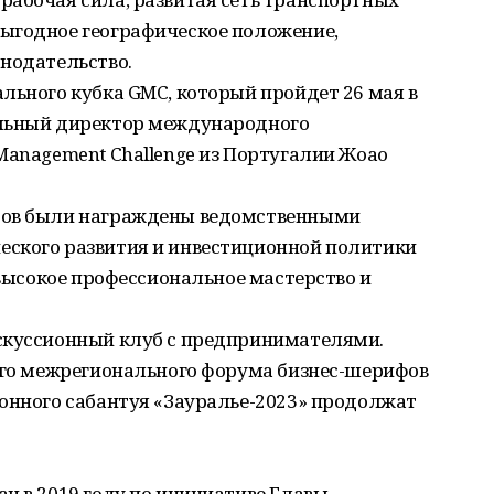
ыгодное географическое положение,
онодательство.
льного кубка GMC, который пройдет 26 мая в
ельный директор международного
Management Challenge из Португалии Жоао
фов были награждены ведомственными
ского развития и инвестиционной политики
 высокое профессиональное мастерство и
скуссионный клуб с предпринимателями.
рого межрегионального форума бизнес-шерифов
ионного сабантуя «Зауралье-2023» продолжат
н в 2019 году по инициативе Главы