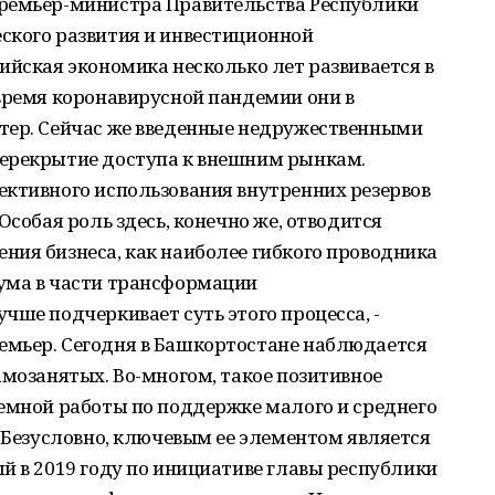
Премьер-министра Правительства Республики
ского развития и инвестиционной
ийская экономика несколько лет развивается в
время коронавирусной пандемии они в
тер. Сейчас же введенные недружественными
ерекрытие доступа к внешним рынкам.
ективного использования внутренних резервов
Особая роль здесь, конечно же, отводится
ния бизнеса, как наиболее гибкого проводника
ума в части трансформации
чше подчеркивает суть этого процесса, -
мьер. Сегодня в Башкортостане наблюдается
амозанятых. Во-многом, такое позитивное
темной работы по поддержке малого и среднего
. Безусловно, ключевым ее элементом является
й в 2019 году по инициативе главы республики