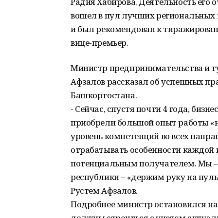
Радия Хабирова. Деятельность его 
вошел в пул лучших региональных 
и был рекомендован к тиражировани
вице-премьер.
Министр предпринимательства и т
Афзалов рассказал об успешных пр
Башкортостана.
- Сейчас, спустя почти 4 года, бизн
приобрели большой опыт работы «на
уровень компетенций во всех напра
отрабатывать особенности каждой
потенциальным получателем. Мы –
республики – «держим руку на пуль
Рустем Афзалов.
Подробнее министр остановился на
должны строиться с учетом актуаль