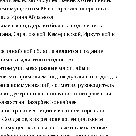
земимуществом РБ и стараемся оперативно
ила Ирина Абрамова.
ами господдержки бизнеса поделились
тана, Саратовской, Кемеровской, Иркутской и
Костанайской области является создание
лимата, для этого создаются
этом учитывая разные масштабы и
тов, мы применяем индивидуальный подход к
ения коммуникаций, - отметил руководитель
и индустриально-инновационного развития
азахстан Назарбек Конкабаев.
инистра инвестиций и внешней торговли
Жолдасов, в их регионе потенциальным
реимуществ: это налоговые и таможенные
рабочая сила, развитая сеть транспортных