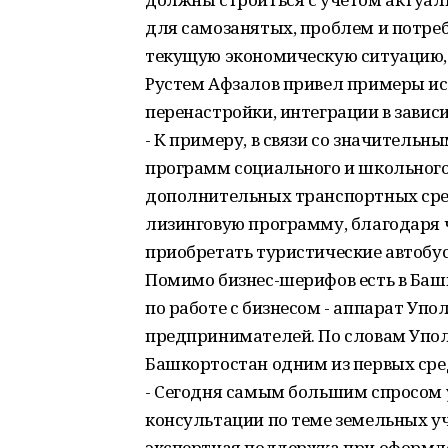
для самозанятых, проблем и потреб
текущую экономическую ситуацию, 
Рустем Афзалов привел примеры ис
перенастройки, интеграции в завис
- К примеру, в связи со значитель
программ социального и школьного
дополнительных транспортных сред
лизинговую программу, благодаря 
приобретать туристические автобус
Помимо бизнес-шерифов есть в Баш
по работе с бизнесом - аппарат Уп
предпринимателей. По словам Упо
Башкортостан одним из первых сред
- Сегодня самым большим спросом
консультации по теме земельных у
экспертная поддержка при оформл