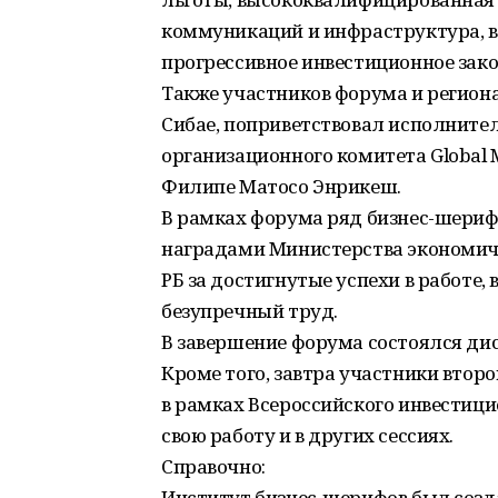
коммуникаций и инфраструктура, в
прогрессивное инвестиционное зак
Также участников форума и региона
Сибае, поприветствовал исполнит
организационного комитета Global 
Филипе Матосо Энрикеш.
В рамках форума ряд бизнес-шери
наградами Министерства экономиче
РБ за достигнутые успехи в работе,
безупречный труд.
В завершение форума состоялся ди
Кроме того, завтра участники вто
в рамках Всероссийского инвестиц
свою работу и в других сессиях.
Справочно:
Институт бизнес-шерифов был созда