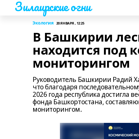
Зилаирские огни
Экология
20 ЯНВАРЯ , 12:25
В Башкирии лес
находится под 
мониторингом
Руководитель Башкирии Радий Ха
что благодаря последовательному
2026 года республика достигла ве
фонда Башкортостана, составляю
мониторингом.