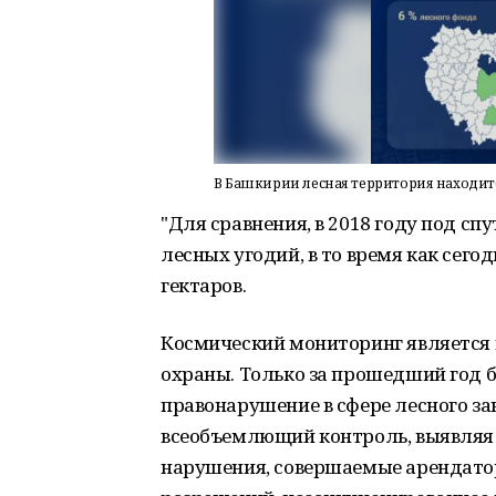
В Башкирии лесная территория находи
"Для сравнения, в 2018 году под 
лесных угодий, в то время как сего
гектаров.
Космический мониторинг является
охраны. Только за прошедший год б
правонарушение в сфере лесного з
всеобъемлющий контроль, выявляя н
нарушения, совершаемые арендато