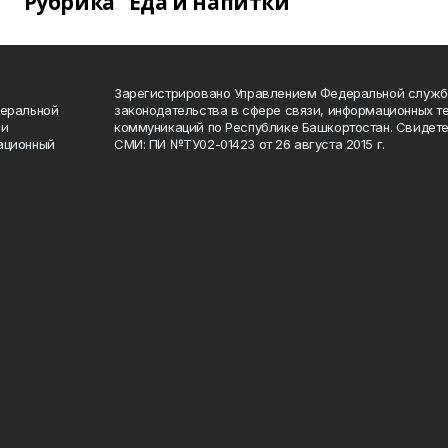
Рубрика "Еда и напитки"
Зарегистрировано Управлением Федеральной служб
деральной
законодательства в сфере связи, информационных т
 и
коммуникаций по Республике Башкортостан. Свидете
ационный
СМИ: ПИ №ТУ02-01423 от 26 августа 2015 г.