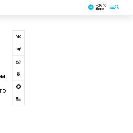
+26 °С
Ясно
ом,
го