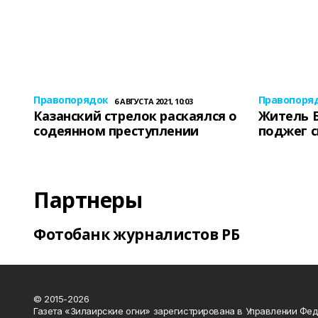
Правопорядок
Правопоря
6 АВГУСТА 2021, 10:03
Казанский стрелок раскаялся о
Житель 
содеянном преступлении
поджег 
Партнеры
Фотобанк журналистов РБ
© 2015-2026
Газета «Зилаирские огни» зарегистрирована в Управлении Фе