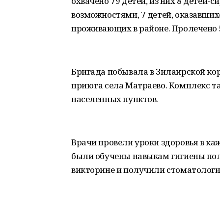
охвачено 79 детей, из них 8 детей-
возможностями, 7 детей, оказавших
проживающих в районе. Пролечено 56
Бригада побывала в Зилаирской ко
приюта села Матраево. Комплекс т
населенных пунктов.
Врачи провели уроки здоровья в ка
были обучены навыкам гигиены поло
викторине и получили стоматологи