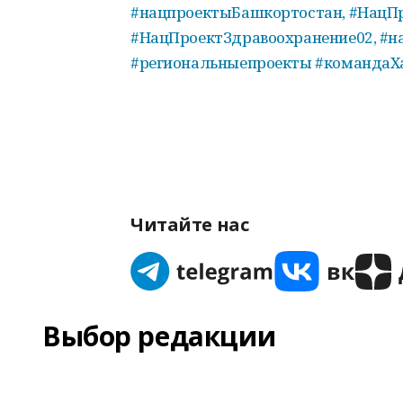
#нацпроектыБашкортостан, #НацП
#НацПроектЗдравоохранение02, #н
#региональныепроекты #командаХ
Читайте нас
Выбор редакции