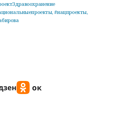
роектЗдравоохранение
ациональныепроекты, #нацпроекты,
абирова