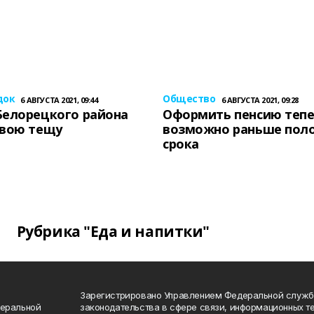
док
Общество
6 АВГУСТА 2021, 09:44
6 АВГУСТА 2021, 09:28
Белорецкого района
Оформить пенсию теп
свою тещу
возможно раньше пол
срока
Рубрика "Еда и напитки"
Зарегистрировано Управлением Федеральной служб
деральной
законодательства в сфере связи, информационных т