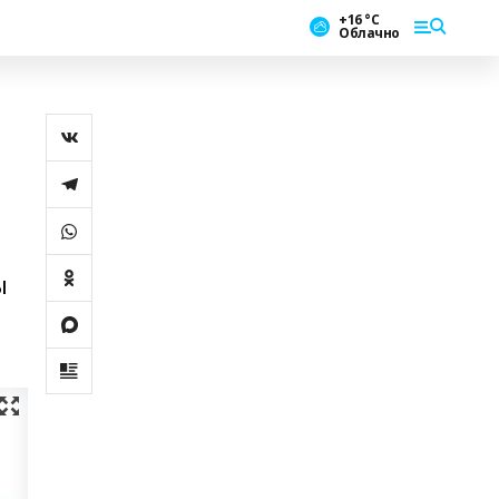
+16 °С
Облачно
ы