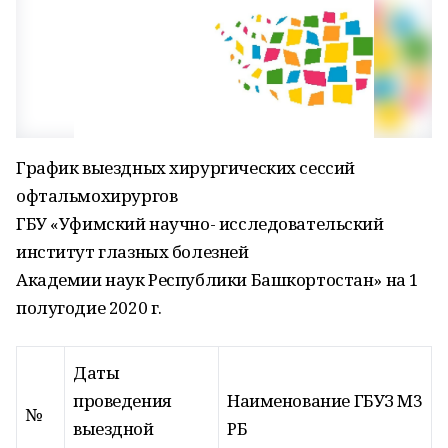
График выездных хирургических сессий
офтальмохирургов
ГБУ «Уфимский научно- исследовательский
институт глазных болезней
Академии наук Республики Башкортостан» на 1
полугодие 2020 г.
Даты
проведения
Наименование ГБУЗ М3
№
выездной
РБ