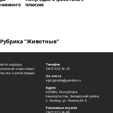
оженного
плюсом
Рубрика "Животные"
ой по надзору
Телефон
ехнологий и массовых
(347) 522-14-32
льство о регистрации
Эл. почта
ogni.gazeta@yandex.ru
Адрес
453680, Республика
Башкортостан, Зилаирский район,
с. Зилаир, ул. Ленина,64 А
Рекламная служба
(347) 522-14-86