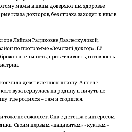
потому мамы и папы доверяют им здоровье
брые глаза докторов, без страха заходят к ним в
кторе Ляйсан Радиковне Давлеткуловой,
район по программе «Земский доктор». Её
оброжелательность, приветливость, готовность
иатрии.
 окончила девятилетнюю школу. А после
го вуза вернулась на родину и ничуть не
пу: где родился – там и сгодился.
 тоже не сожалеет. Она с детства с интересом
дики. Своим первым «пациентам» - куклам –