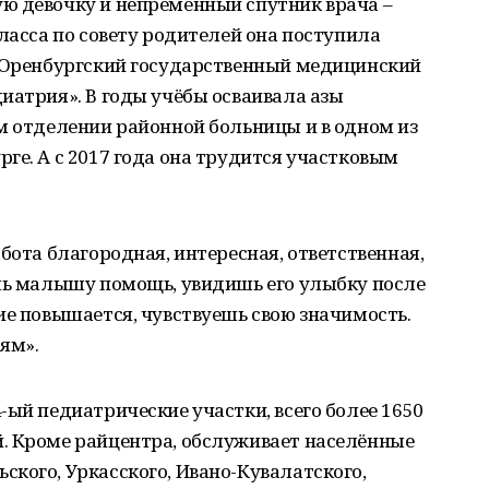
ю девочку и непременный спутник врача –
класса по совету родителей она поступила
в Оренбургский государственный медицинский
иатрия». В годы учёбы осваивала азы
м отделении районной больницы и в одном из
ге. А с 2017 года она трудится участковым
бота благородная, интересная, ответственная,
ешь малышу помощь, увидишь его улыбку после
ие повышается, чувствуешь свою значимость.
ям».
-ый педиатрические участки, всего более 1650
. Кроме райцентра, обслуживает населённые
кого, Уркасского, Ивано-Кувалатского,