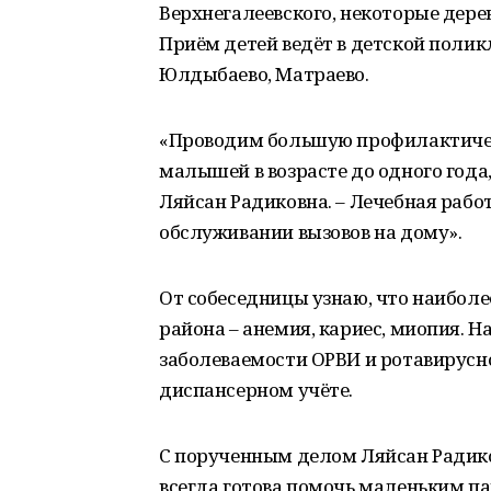
Верхнегалеевского, некоторые дере
Приём детей ведёт в детской полик
Юлдыбаево, Матраево.
«Проводим большую профилактичес
малышей в возрасте до одного года
Ляйсан Радиковна. – Лечебная рабо
обслуживании вызовов на дому».
От собеседницы узнаю, что наиболе
района – анемия, кариес, миопия. 
заболеваемости ОРВИ и ротавирусно
диспансерном учёте.
С порученным делом Ляйсан Радико
всегда готова помочь маленьким пац