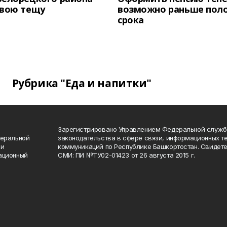
свою тещу
возможно раньше пол
срока
Рубрика "Еда и напитки"
Зарегистрировано Управлением Федеральной служб
деральной
законодательства в сфере связи, информационных т
 и
коммуникаций по Республике Башкортостан. Свидете
ационный
СМИ: ПИ №ТУ02-01423 от 26 августа 2015 г.