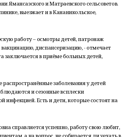
вни Ямансазского и Матраевского сельсоветов.
линике, выезжает и в Кананикольское,
кую работу – осмотры детей, патронаж
, вакцинацию, диспансеризацию, - отмечает
та заключается в приёме больных детей,
е распространённые заболевания у детей
Наблюдаются и сезонные всплески
й инфекцией. Есть и дети, которые состоят на
вна справляется успешно, работу свою любит,
иентам, а на вопрос, не собирается ли уехать в