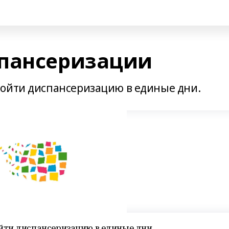
спансеризации
ройти диспансеризацию в единые дни.
ти диспансеризацию в единые дни.