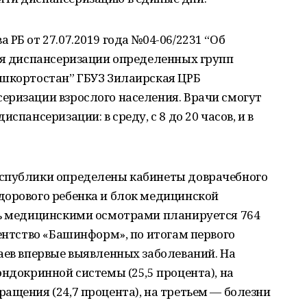
РБ от 27.07.2019 года №04-06/2231 “Об
дня диспансеризации определенных групп
ашкортостан” ГБУЗ Зилаирская ЦРБ
еризации взрослого населения. Врачи смогут
спансеризации: в среду, с 8 до 20 часов, и в
еспублики определены кабинеты доврачебного
дорового ребенка и блок медицинской
ть медицинскими осмотрами планируется 764
гентство «Башинформ», по итогам первого
аев впервые выявленных заболеваний. На
эндокринной системы (25,5 процента), на
ащения (24,7 процента), на третьем — болезни