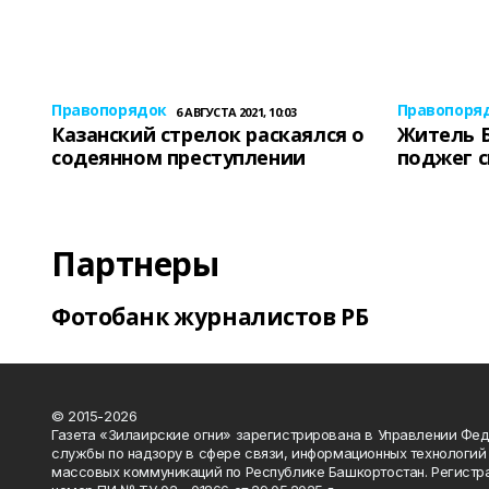
Правопорядок
Правопоря
6 АВГУСТА 2021, 10:03
Казанский стрелок раскаялся о
Житель 
содеянном преступлении
поджег 
Партнеры
Фотобанк журналистов РБ
© 2015-2026
Газета «Зилаирские огни» зарегистрирована в Управлении Фе
службы по надзору в сфере связи, информационных технологий
массовых коммуникаций по Республике Башкортостан. Регистр