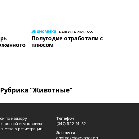
Экономика
6 АВГУСТА 2021, 05:25
ерь
Полугодие отработали с
оженного
плюсом
Рубрика "Животные"
ой по надзору
Телефон
ехнологий и массовых
(347) 522-14-32
льство о регистрации
Эл. почта
ogni.gazeta@yandex.ru