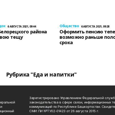
док
Общество
6 АВГУСТА 2021, 09:44
6 АВГУСТА 2021, 09:28
Белорецкого района
Оформить пенсию теп
свою тещу
возможно раньше пол
срока
Рубрика "Еда и напитки"
Зарегистрировано Управлением Федеральной служб
деральной
законодательства в сфере связи, информационных т
 и
коммуникаций по Республике Башкортостан. Свидете
ационный
СМИ: ПИ №ТУ02-01423 от 26 августа 2015 г.