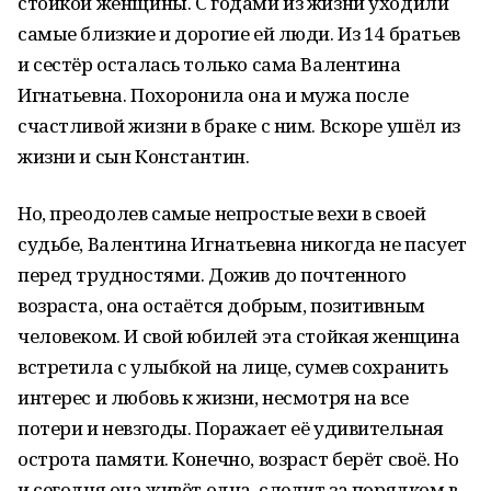
стойкой женщины. С годами из жизни уходили
самые близкие и дорогие ей люди. Из 14 братьев
и сестёр осталась только сама Валентина
Игнатьевна. Похоронила она и мужа после
счастливой жизни в браке с ним. Вскоре ушёл из
жизни и сын Константин.
Но, преодолев самые непростые вехи в своей
судьбе, Валентина Игнатьевна никогда не пасует
перед трудностями. Дожив до почтенного
возраста, она остаётся добрым, позитивным
человеком. И свой юбилей эта стойкая женщина
встретила с улыбкой на лице, сумев сохранить
интерес и любовь к жизни, несмотря на все
потери и невзгоды. Поражает её удивительная
острота памяти. Конечно, возраст берёт своё. Но
и сегодня она живёт одна, следит за порядком в