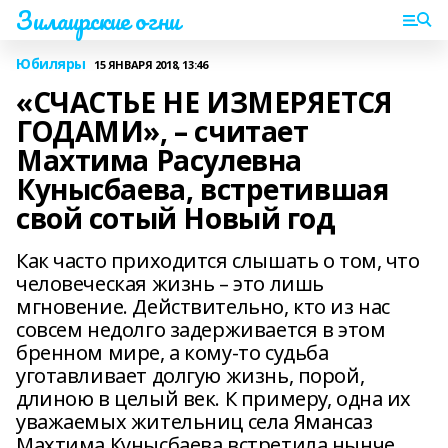
Зилаирские огни
Юбиляры
15 ЯНВАРЯ 2018, 13:46
«СЧАСТЬЕ НЕ ИЗМЕРЯЕТСЯ
ГОДАМИ», – считает
Махтима Расулевна
Кунысбаева, встретившая
свой сотый Новый год
Как часто приходится слышать о том, что
человеческая жизнь – это лишь
мгновение. Действительно, кто из нас
совсем недолго задерживается в этом
бренном мире, а кому-то судьба
уготавливает долгую жизнь, порой,
длиною в целый век. К примеру, одна их
уважаемых жительниц села Ямансаз
Махтима Кунысбаева встретила нынче