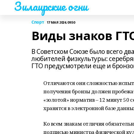
Зилаирские огни
Спорт
17 МАЯ 2024, 09:50
Виды знаков ГТ
В Советском Союзе было всего два
любителей физкультуры: серебря
ГТО предусмотрели еще и бронзо
Отличаются они сложностью испыта
получения бронзы должен пробежать
«золотой» норматив – 12 минут 50 
хранятся в электронной базе данны
Ко всем знакам отличия обязательн
подписью министра физической куль