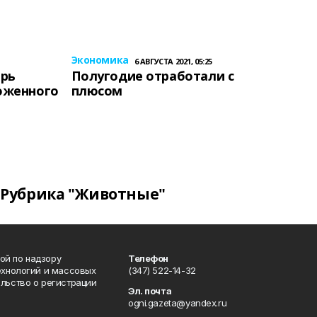
Экономика
6 АВГУСТА 2021, 05:25
ерь
Полугодие отработали с
оженного
плюсом
Рубрика "Животные"
ой по надзору
Телефон
ехнологий и массовых
(347) 522-14-32
льство о регистрации
Эл. почта
ogni.gazeta@yandex.ru