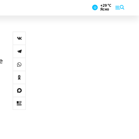
+29 °С
Ясно
е