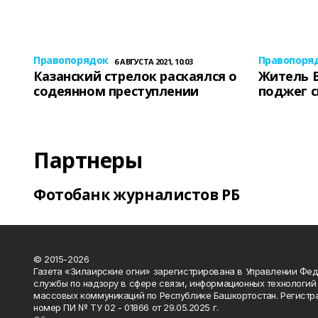
Правопорядок
Правопоря
6 АВГУСТА 2021, 10:03
Казанский стрелок раскаялся о
Житель 
содеянном преступлении
поджег 
Партнеры
Фотобанк журналистов РБ
© 2015-2026
Газета «Зилаирские огни» зарегистрирована в Управлении Фе
службы по надзору в сфере связи, информационных технологий
массовых коммуникаций по Республике Башкортостан. Регистр
номер ПИ № ТУ 02 - 01866 от 29.05.2025 г.