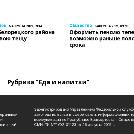
док
Общество
6 АВГУСТА 2021, 09:44
6 АВГУСТА 2021, 09:28
Белорецкого района
Оформить пенсию теп
свою тещу
возможно раньше пол
срока
Рубрика "Еда и напитки"
Зарегистрировано Управлением Федеральной служб
деральной
законодательства в сфере связи, информационных т
 и
коммуникаций по Республике Башкортостан. Свидете
ационный
СМИ: ПИ №ТУ02-01423 от 26 августа 2015 г.