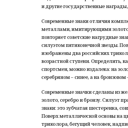
и другие государственные награды,
Современные знаки отличия компле
металлами, имитирующими золото, 
повторяет советские нагрудные зна
силуэтом пятиконечной звезды. По
изображены два российских триколо
возрастной ступени. Определить, 
спортсмен, можно издалека: на зол
серебряном – синее, а на бронзовом 
Современные значки сделаны из ж
золото, серебро и бронзу. Силуэт п
знаки: это зубчатая шестеренка, с
Поверх металлической основы на ц
триколора, бегущий человек, надпи