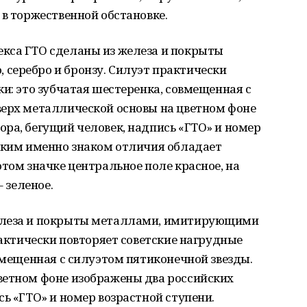
 в торжественной обстановке.
кса ГТО сделаны из железа и покрыты
серебро и бронзу. Силуэт практически
ки: это зубчатая шестеренка, совмещенная с
верх металлической основы на цветном фоне
ра, бегущий человек, надпись «ГТО» и номер
каким именно знаком отличия обладает
отом значке центральное поле красное, на
– зеленое.
елеза и покрыты металлами, имитирующими
рактически повторяет советские нагрудные
овмещенная с силуэтом пятиконечной звезды.
ветном фоне изображены два российских
сь «ГТО» и номер возрастной ступени.