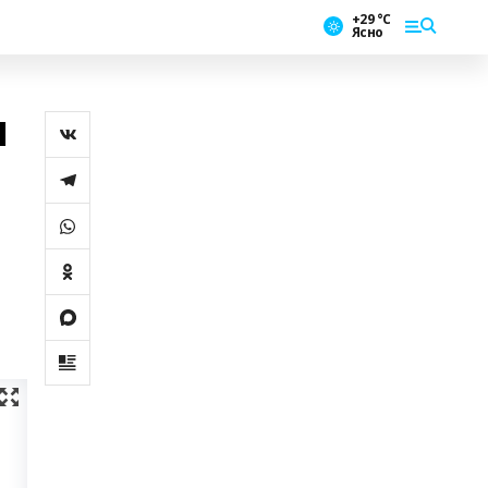
+29 °С
Ясно
л