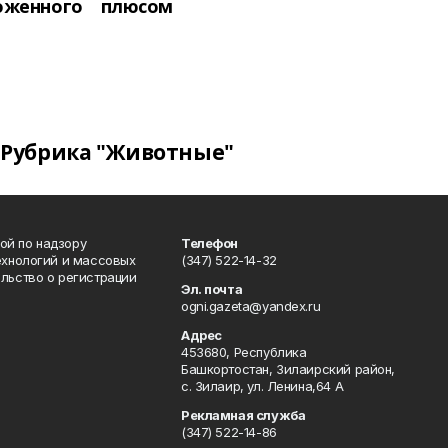
оженного
плюсом
Рубрика "Животные"
ой по надзору
Телефон
ехнологий и массовых
(347) 522-14-32
льство о регистрации
Эл. почта
ogni.gazeta@yandex.ru
Адрес
453680, Республика
Башкортостан, Зилаирский район,
с. Зилаир, ул. Ленина,64 А
Рекламная служба
(347) 522-14-86