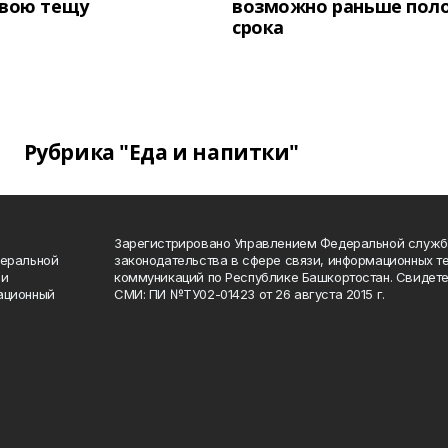
свою тещу
возможно раньше пол
срока
Рубрика "Еда и напитки"
Зарегистрировано Управлением Федеральной служб
деральной
законодательства в сфере связи, информационных т
 и
коммуникаций по Республике Башкортостан. Свидете
ационный
СМИ: ПИ №ТУ02-01423 от 26 августа 2015 г.