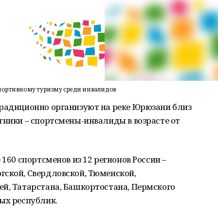
спортивному туризму среди инвалидов
традиционно организуют на реке Юрюзани близ
тники – спортсмены-инвалиды в возрасте от
 160 спортсменов из 12 регионов России –
гской, Свердловской, Тюменской,
ей, Татарстана, Башкортостана, Пермского
ых республик.