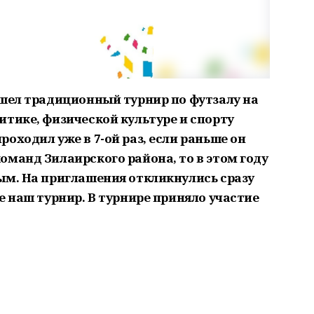
ошел традиционный турнир по футзалу на
итике, физической культуре и спорту
оходил уже в 7-ой раз, если раньше он
оманд Зилаирского района, то в этом году
ым. На приглашения откликнулись сразу
е наш турнир. В турнире приняло участие