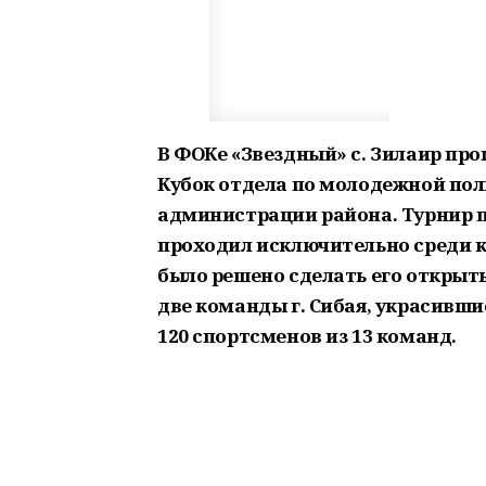
В ФОКе «Звездный» с. Зилаир пр
Кубок отдела по молодежной пол
администрации района. Турнир пр
проходил исключительно среди к
было решено сделать его открыт
две команды г. Сибая, украсивши
120 спортсменов из 13 команд.