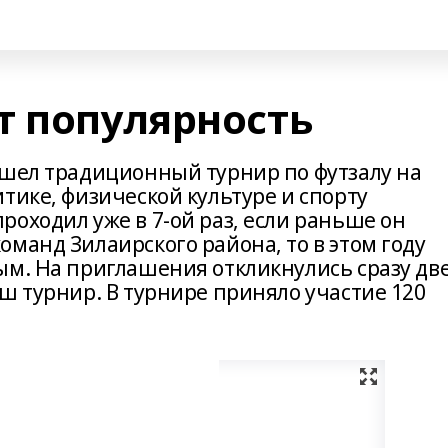
т популярность
ошел традиционный турнир по футзалу на
тике, физической культуре и спорту
оходил уже в 7-ой раз, если раньше он
манд Зилаирского района, то в этом году
ым. На приглашения откликнулись сразу дв
ш турнир. В турнире приняло участие 120