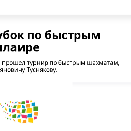
убок по быстрым
илаире
на прошел турнир по быстрым шахматам,
новичу Туснякову.