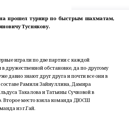
она прошел турнир по быстрым шахматам,
новичу Туснякову.
ервые играли по две партии с каждой
 в дружественной обстановке, да по-другому
же давно знают друг друга и почти все они в
в составе Рамиля Зайнуллина, Дамира
льдуса Такалова и Татьяны Сучковой в
то. Второе место взяла команда ДЮСШ
манда из г.Гай.