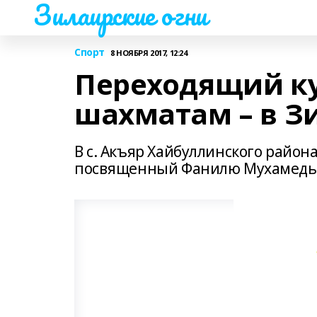
Зилаирские огни
Спорт
8 НОЯБРЯ 2017, 12:24
Переходящий к
шахматам – в З
В с. Акъяр Хайбуллинского райо
посвященный Фанилю Мухамедья