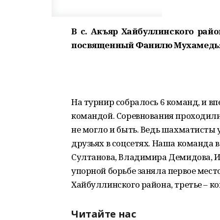
В с. Акъяр Хайбуллинского рай
посвященный Фанилю Мухамедья
На турнир собралось 6 команд, и вп
командой. Соревнования проходили
не могло и быть. Ведь шахматисты у
друзьях в соцсетях. Наша команда 
Султанова, Владимира Демидова, И
упорной борьбе заняла первое мес
Хайбуллинского района, третье – ко
Читайте нас