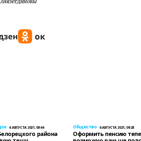
и Зиязетдиновы
док
Общество
6 АВГУСТА 2021, 09:44
6 АВГУСТА 2021, 09:28
Белорецкого района
Оформить пенсию теп
свою тещу
возможно раньше пол