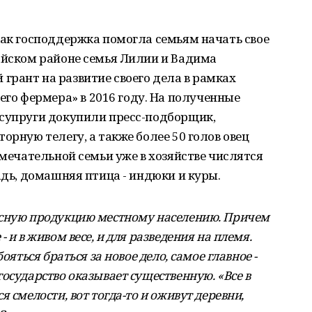
как господдержка помогла семьям начать свое
айском районе семья Лилии и Вадима
рант на развитие своего дела в рамках
о фермера» в 2016 году. На полученные
 супруги докупили пресс-подборщик,
орную телегу, а также более 50 голов овец
амечательной семьи уже в хозяйстве числятся
адь, домашняя птица - индюки и куры.
ясную продукцию местному населению. Причем
 и в живом весе, и для разведения на племя.
ояться браться за новое дело, самое главное -
осударство оказывает существенную. «Все в
 смелости, вот тогда-то и оживут деревни,