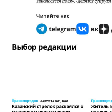
заколосятся поля», - делятся супруг
Читайте нас
Выбор редакции
Правопорядок
Правопоря
6 АВГУСТА 2021, 10:03
Казанский стрелок раскаялся о
Житель 
содеянном преступлении
поджег 