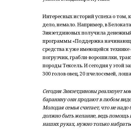
Интересных историй успеха о том, 
дело, немало. Например, в Белокат
Зиязетдиновых получила денежный г
программы «Поддержка начинающег
средства к уже имеющейся технике
погрузчик, грабли-ворошилки, тракт
породы Тексель. И сегодня у этой з
300 голов овец, 20 пчелосемей, лош
Сегодня Зиязетдиновы реализует м
баранину они продают в любом виде -
Молодая семья считает, что не надо б
должно быть желание, ведь помощь г
наших руках, нужно только набраться