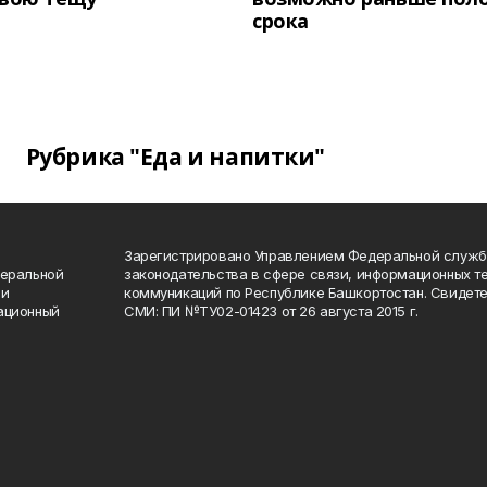
срока
Рубрика "Еда и напитки"
Зарегистрировано Управлением Федеральной служб
деральной
законодательства в сфере связи, информационных т
 и
коммуникаций по Республике Башкортостан. Свидете
ационный
СМИ: ПИ №ТУ02-01423 от 26 августа 2015 г.