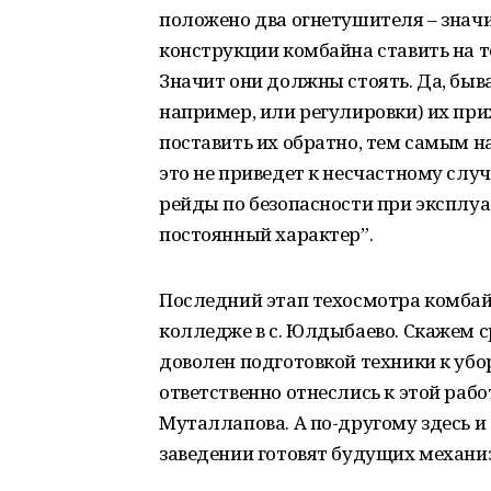
положено два огнетушителя – значи
конструкции комбайна ставить на т
Значит они должны стоять. Да, быва
например, или регулировки) их при
поставить их обратно, тем самым 
это не приведет к несчастному случ
рейды по безопасности при эксплу
постоянный характер”.
Последний этап техосмотра комба
колледже в с. Юлдыбаево. Скажем с
доволен подготовкой техники к убо
ответственно отнеслись к этой рабо
Муталлапова. А по-другому здесь и 
заведении готовят будущих механи