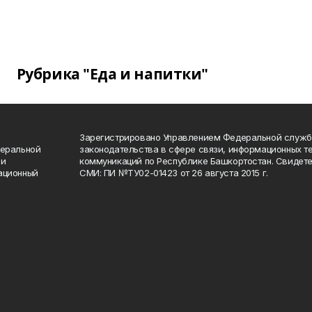
Рубрика "Еда и напитки"
Зарегистрировано Управлением Федеральной служб
деральной
законодательства в сфере связи, информационных т
 и
коммуникаций по Республике Башкортостан. Свидете
ационный
СМИ: ПИ №ТУ02-01423 от 26 августа 2015 г.