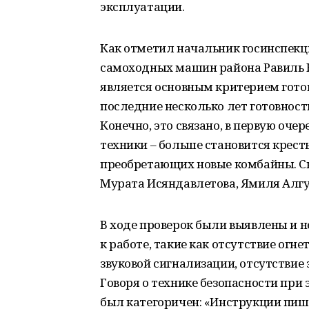
эксплуатации.
Как отметил начальник госинспекц
самоходных машин района Равиль 
является основным критерием гото
последние несколько лет готовност
Конечно, это связано, в первую оче
техники – больше становится крест
преобретающих новые комбайны. Ска
Мурата Исяндавлетова, Ямиля Алгу
В ходе проверок были выявлены и н
к работе, такие как отсутствие огн
звуковой сигнализации, отсутствие 
Говоря о технике безопасности при
был категоричен: «Инструкции пишу