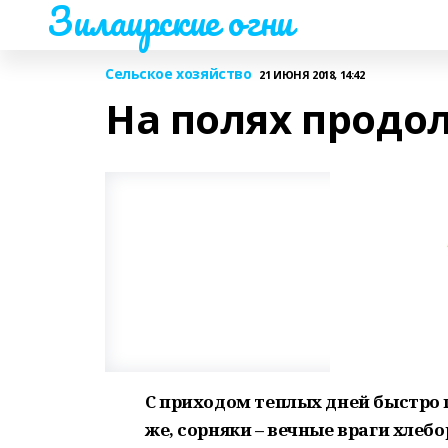
Зилаирские огни
Сельское хозяйство
21 ИЮНЯ 2018, 14:42
На полях продо
С приходом теплых дней быстро 
же, сорняки – вечные враги хлеб