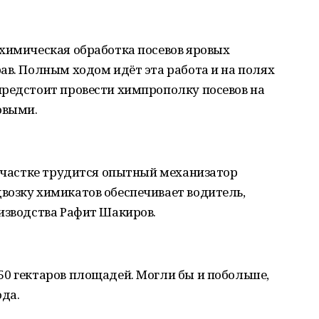
 химическая обработка посевов яровых
ав. Полным ходом идёт эта работа и на полях
предстоит провести химпрополку посевов на
овыми.
 участке трудится опытный механизатор
возку химикатов обеспечивает водитель,
изводства Рафит Шакиров.
50 гектаров площадей. Могли бы и побольше,
ода.