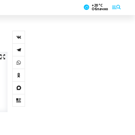
+20 °С
Облачно
а