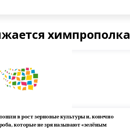
лжается химпрополк
пошли в рост зерновые культуры и, конечно
ороба, которые не зря называют «зелёным