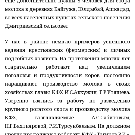
еще дополнительно нужны 8 человек для сбора
молока в деревнях Байгужа, Юлдыбай, Ашкадар,
во всех населенных пунктах сельского поселения
Дмитриевский сельсовет.
У нас в районе немало примеров успешного
ведения крестьянских (фермерских) и личных
подсобных хозяйств. На протяжении многих лет
старательно работают над увеличением
поголовья и продуктивности коров, постоянно
наращивают производство молока в своих
хозяйствах главы КФХ И.С.Аккужин, Г.Р.Утяшева.
Уверенно взялись за работу по разведению
крупного рогатого скота и производству молока
КФХ, возглавляемые А.С.Сабитовым,
Н.Г.Бахтияровой, Р.И.Турсунбаевым. На должном
уровне продолжают работать КФХ «Тагиров Р.К.»,