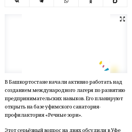
В Башкортостане начали активно работать над
созданием международного лагеря по развитию
предпринимательских навыков. Его планируют
открыть на базе уфимского санатория-
профилактория «Речные зори».
Этот серьёзный вопрос на днях обсудили в Уфе