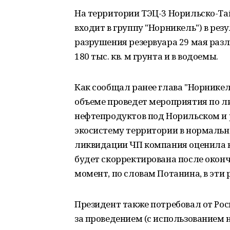
На территории ТЭЦ-3 Норильско-Та
входит в группу "Норникель") в ре
разрушения резервуара 29 мая разли
180 тыс. кв. м грунта и в водоемы.
Как сообщал ранее глава "Норнике
объеме проведет мероприятия по л
нефтепродуктов под Норильском и р
экосистему территории в нормальн
ликвидации ЧП компания оценила в
будет скорректирована после оконч
момент, по словам Потанина, в эти
Президент также потребовал от Ро
за проведением (с использованием