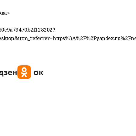
ква»
f60e9a79470b2f128202?
sktop&utm_referrer=https%3A%2F%2Fyandex.ru%2Fn