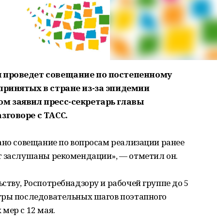
я проведет совещание по постепенному
принятых в стране из-за эпидемии
ом заявил пресс-секретарь главы
зговоре с ТАСС.
ано совещание по вопросам реализации ранее
т заслушаны рекомендации», — отметил он.
ству, Роспотребнадзору и рабочей группе до 5
тры последовательных шагов поэтапного
мер с 12 мая.