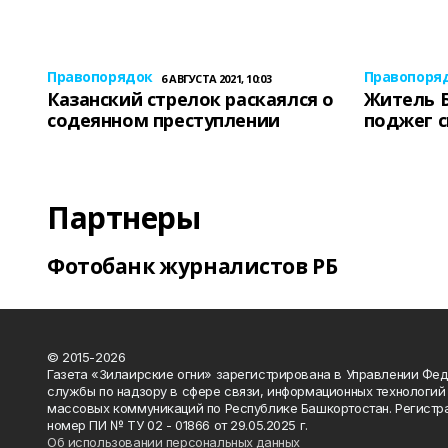
Правопорядок
Правопоря
6 АВГУСТА 2021, 10:03
Казанский стрелок раскаялся о
Житель 
содеянном преступлении
поджег 
Партнеры
Фотобанк журналистов РБ
© 2015-2026
Газета «Зилаирские огни» зарегистрирована в Управлении Фе
службы по надзору в сфере связи, информационных технологий
массовых коммуникаций по Республике Башкортостан. Регистр
номер ПИ № ТУ 02 - 01866 от 29.05.2025 г.
Об использовании персональных данных