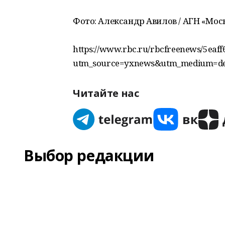
Фото: Александр Авилов / АГН «Мос
https://www.rbc.ru/rbcfreenews/5eaf
utm_source=yxnews&utm_medium=de
Читайте нас
Выбор редакции