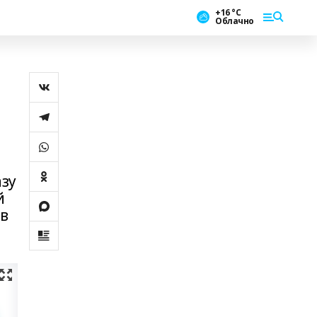
+16 °С
Облачно
азу
й
ов