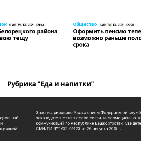
док
Общество
6 АВГУСТА 2021, 09:44
6 АВГУСТА 2021, 09:28
Белорецкого района
Оформить пенсию теп
свою тещу
возможно раньше пол
срока
Рубрика "Еда и напитки"
Зарегистрировано Управлением Федеральной служб
деральной
законодательства в сфере связи, информационных т
 и
коммуникаций по Республике Башкортостан. Свидете
ационный
СМИ: ПИ №ТУ02-01423 от 26 августа 2015 г.