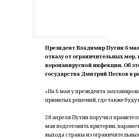
Президент Владимир Путин 6 ма
отказу от ограничительных мер, 
коронавирусной инфекции. Об эт
государства Дмитрий Песков в ра
«На 6 мая у президента запланиров
принятых решений, где также буду
28 апреля Путин поручил правитель
мая подготовить критерии, параме
выхода страны из ограничительных 