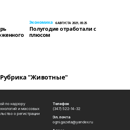
Экономика
6 АВГУСТА 2021, 05:25
ерь
Полугодие отработали с
оженного
плюсом
Рубрика "Животные"
ой по надзору
Телефон
ехнологий и массовых
(347) 522-14-32
льство о регистрации
Эл. почта
ogni.gazeta@yandex.ru