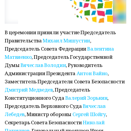
В церемонии приняли участие Председатель
Правительства
Михаил Мишустин
,
Председатель Совета Федерации
Валентина
Матвиенко
, Председатель Государственной
Думы
Вячеслав Володин
, Руководитель
Администрации Президента
Антон Вайно
,
Заместитель Председателя Совета Безопасности
Дмитрий Медведев
, Председатель
Конституционного Суда
Валерий Зорькин
,
Председатель Верховного Суда
Вячеслав
Лебедев
, Министр обороны
Сергей Шойгу
,
Секретарь Совета Безопасности
Николай
Патрушев
, Генеральный прокурор Игорь