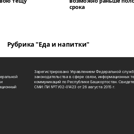
свою тещу
возможно раньше пол
срока
Рубрика "Еда и напитки"
Зарегистрировано Управлением Федеральной служб
деральной
законодательства в сфере связи, информационных т
 и
коммуникаций по Республике Башкортостан. Свидете
ационный
СМИ: ПИ №ТУ02-01423 от 26 августа 2015 г.