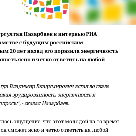
рсултан Назарбаев в интервью РИА
комстве с будущим российским
 20 лет назад его поразила энергичность
вность ясно и четко ответить на любой
когда Владимир Владимирович встал во главе
сокая эрудированность, энергичность и
просы", - сказал Назарбаев.
илось ощущение, что этот молодой на то время
о он сможет ясно и четко ответить на любой