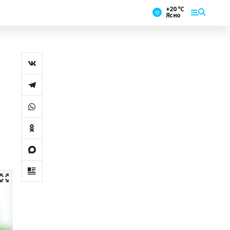
+20 °С
Ясно
и