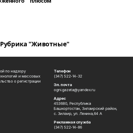
оженного
плюсом
Рубрика "Животные"
ой по надзору
Телефон
ехнологий и массовых
(347) 522-14-32
льство о регистрации
Эл. почта
ogni.gazeta@yandex.ru
Адрес
453680, Республика
Башкортостан, Зилаирский район,
с. Зилаир, ул. Ленина,64 А
Рекламная служба
(347) 522-14-86