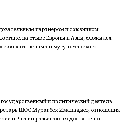
едовательным партнером и союзником
остане, на стыке Европы и Азии, сложился
оссийского ислама и мусульманского
 государственный и политический деятель
кретарь ШОС Муратбек Иманадиев, отношения
зии и России развиваются достаточно