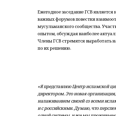
Ежегодное заседание ГСВ является 
важных форумов повестки взаимоо
мусульманского сообщества. Участ
опытом, обсуждая наиболее актуал
Члены ГСВ стремятся выработать 
по их решению.
«Я представляю Центр исламской ци
директором. Это новая организация,
налаживанием связей со всеми исла
и с российскими. Думаю, что перспе
одной системы, и все мы проживаем н