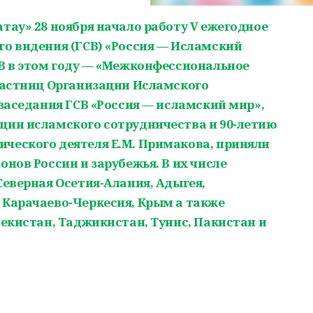
тау» 28 ноября начало работу V ежегодное
го видения (ГСВ) «Россия — Исламский
СВ в этом году — «Межконфессиональное
участниц Организации Исламского
 заседания ГСВ «Россия — исламский мир»,
ции исламского сотрудничества и 90-летию
ческого деятеля Е.М. Примакова, приняли
онов России и зарубежья. В их числе
Северная Осетия-Алания, Адыгея,
 Карачаево-Черкесия, Крым а также
бекистан, Таджикистан, Тунис, Пакистан и