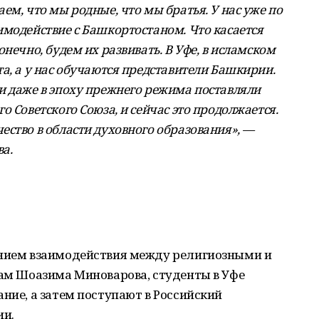
ем, что мы родные, что мы братья. У нас уже по
имодействие с Башкортостаном. Что касается
нечно, будем их развивать. В Уфе, в исламском
а, а у нас обучаются представители Башкирии.
и даже в эпоху прежнего режима поставляли
о Советского Союза, и сейчас это продолжается.
ество в области духовного образования», —
а.
анием взаимодействия между религиозными и
вам Шоазима Миноварова, студенты в Уфе
ание, а затем поступают в Российский
ии.