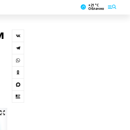
+21 °С
Облачно
м