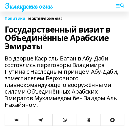
Зилаирские огни
Политика
16 ОКТЯБРЯ 2019, 06:32
Государственный визит в
Объединённые Арабские
Эмираты
Во дворце Каср аль‑Ватан в Абу‑Даби
состоялись переговоры Владимира
Путина с Наследным принцем Абу‑Даби,
заместителем Верховного
главнокомандующего вооружёнными
силами Объединённых Арабских
Эмиратов Мухаммедом бен Заидом Аль
Нахайяном.