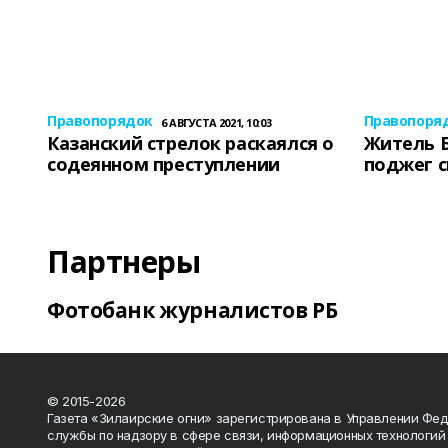
Правопорядок
Правопоря
6 АВГУСТА 2021, 10:03
Казанский стрелок раскаялся о
Житель 
содеянном преступлении
поджег 
Партнеры
Фотобанк журналистов РБ
© 2015-2026
Газета «Зилаирские огни» зарегистрирована в Управлении Фе
службы по надзору в сфере связи, информационных технологий