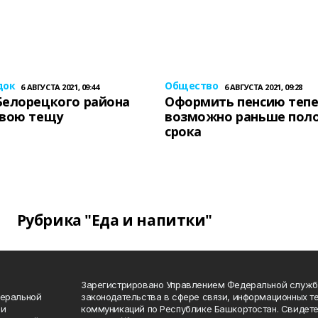
док
Общество
6 АВГУСТА 2021, 09:44
6 АВГУСТА 2021, 09:28
Белорецкого района
Оформить пенсию теп
свою тещу
возможно раньше пол
срока
Рубрика "Еда и напитки"
Зарегистрировано Управлением Федеральной служб
деральной
законодательства в сфере связи, информационных т
 и
коммуникаций по Республике Башкортостан. Свидете