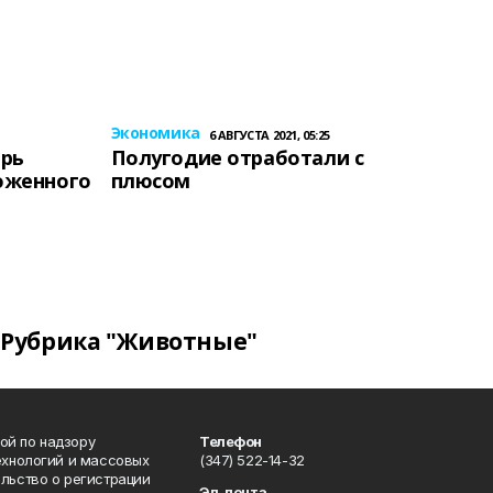
Экономика
6 АВГУСТА 2021, 05:25
ерь
Полугодие отработали с
оженного
плюсом
Рубрика "Животные"
ой по надзору
Телефон
ехнологий и массовых
(347) 522-14-32
льство о регистрации
Эл. почта