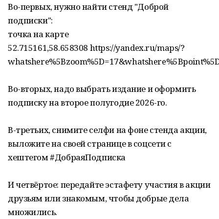
Во-первых, нужно найти стенд "Доброй
подписки":
точка на карте
52.715161,58.658308 https://yandex.ru/maps/?
whatshere%5Bzoom%5D=17&whatshere%5Bpoint%5D
Во-вторых, надо выбрать издание и оформить
подписку на второе полугодие 2026-го.
В-третьих, снимите селфи на фоне стенда акции,
выложите на своей странице в соцсети с
хештегом #ДобраяПодписка
И четвёртое: передайте эстафету участия в акции
друзьям или знакомым, чтобы добрые дела
множились.