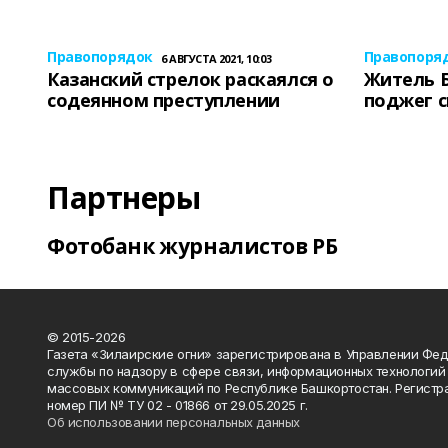
Правопорядок
Правопоря
6 АВГУСТА 2021, 10:03
Казанский стрелок раскаялся о
Житель 
содеянном преступлении
поджег 
Партнеры
Фотобанк журналистов РБ
© 2015-2026
Газета «Зилаирские огни» зарегистрирована в Управлении Фе
службы по надзору в сфере связи, информационных технологий
массовых коммуникаций по Республике Башкортостан. Регистр
номер ПИ № ТУ 02 - 01866 от 29.05.2025 г.
Об использовании персональных данных