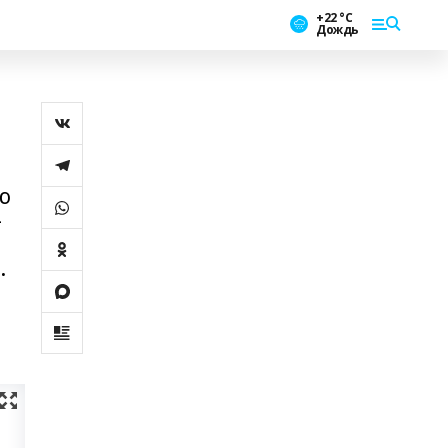
+22 °С
Дождь
ю
-
.