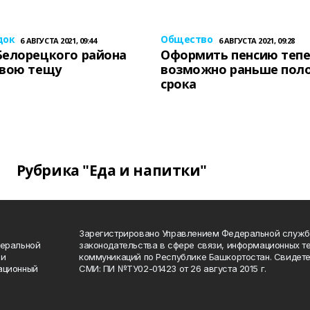
док
Общество
6 АВГУСТА 2021, 09:44
6 АВГУСТА 2021, 09:28
Белорецкого района
Оформить пенсию теп
свою тещу
возможно раньше пол
срока
Рубрика "Еда и напитки"
Зарегистрировано Управлением Федеральной служб
деральной
законодательства в сфере связи, информационных т
 и
коммуникаций по Республике Башкортостан. Свидете
ационный
СМИ: ПИ №ТУ02-01423 от 26 августа 2015 г.