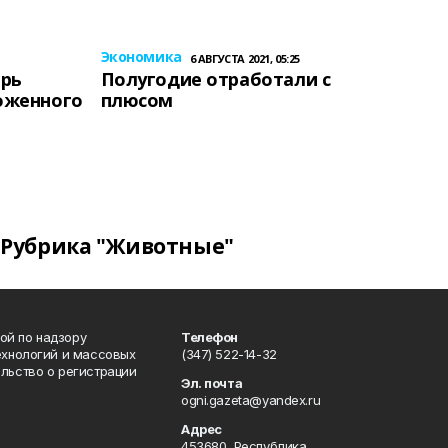
Экономика
6 АВГУСТА 2021, 05:25
ерь
Полугодие отработали с
оженного
плюсом
Рубрика "Животные"
ой по надзору
Телефон
ехнологий и массовых
(347) 522-14-32
льство о регистрации
Эл. почта
ogni.gazeta@yandex.ru
Адрес
453680, Республика