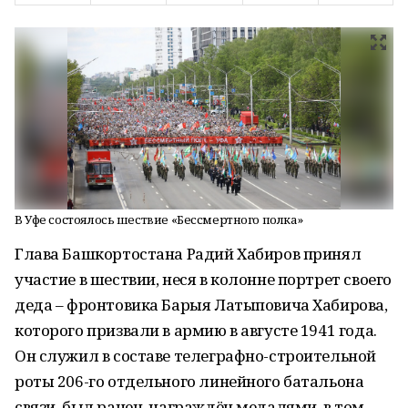
В Уфе состоялось шествие «Бессмертного полка»
Глава Башкортостана Радий Хабиров принял
участие в шествии, неся в колонне портрет своего
деда – фронтовика Барыя Латыповича Хабирова,
которого призвали в армию в августе 1941 года.
Он служил в составе телеграфно-строительной
роты 206-го отдельного линейного батальона
связи, был ранен, награждён медалями, в том