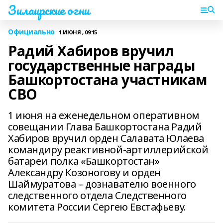
Зилаирские огни
Официально
1 ИЮНЯ , 09:15
Радий Хабиров вручил
государственные награды
Башкортостана участникам
СВО
1 июня на еженедельном оперативном
совещании Глава Башкортостана Радий
Хабиров вручил орден Салавата Юлаева
командиру реактивной-артиллерийской
батареи полка «Башкортостан»
Александру Козоногову и орден
Шаймуратова – дознавателю военного
следственного отдела Следственного
комитета России Сергею Евстафьеву.