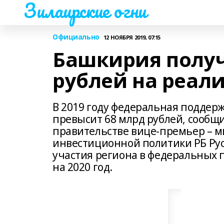
Зилаирские огни
Официально
12 НОЯБРЯ 2019, 07:15
Башкирия получ
рублей на реал
В 2019 году федеральная поддер
превысит 68 млрд рублей, сообщ
правительстве вице-премьер – м
инвестиционной политики РБ Рус
участия региона в федеральных 
на 2020 год.