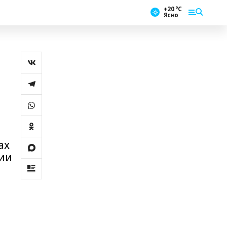
+20 °С
Ясно
ах
нии