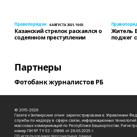
Правопорядок
Правопоря
6 АВГУСТА 2021, 10:03
Казанский стрелок раскаялся о
Житель 
содеянном преступлении
поджег 
Партнеры
Фотобанк журналистов РБ
© 2015-2026
Газета «Зилаирские огни» зарегистрирована в Управлении Фе
службы по надзору в сфере связи, информационных технологий
массовых коммуникаций по Республике Башкортостан. Регистр
номер ПИ № ТУ 02 - 01866 от 29.05.2025 г.
Об использовании персональных данных