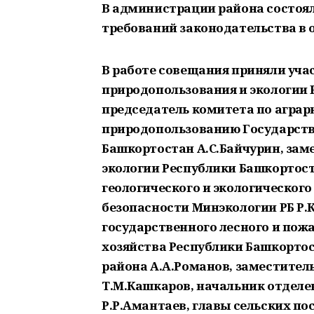
В администрации района состоя
требований законодательства в 
В работе совещания приняли уч
природопользования и экологии 
председатель комитета по аграр
природопользованию Государств
Башкортостан А.С.Байчурин, зам
экологии Республики Башкортост
геологического и экологического
безопасности Минэкологии РБ Р.
государственного лесного и пож
хозяйства Республики Башкортос
района А.А.Романов, заместител
Т.М.Кашкаров, начальник отделе
Р.Р.Амантаев, главы сельских по