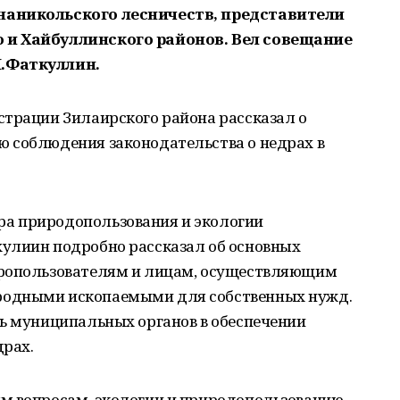
наникольского лесничеств, представители
 и Хайбуллинского районов. Вел совещание
Л.Фаткуллин.
страции Зилаирского района рассказал о
 соблюдения законодательства о недрах в
а природопользования и экологии
улиин подробно рассказал об основных
дропользователям и лицам, осуществляющим
родными ископаемыми для собственных нужд.
ль муниципальных органов в обеспечении
драх.
м вопросам, экологии и природопользованию