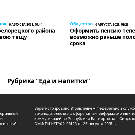
док
Общество
6 АВГУСТА 2021, 09:44
6 АВГУСТА 2021, 09:28
Белорецкого района
Оформить пенсию теп
свою тещу
возможно раньше пол
срока
Рубрика "Еда и напитки"
Зарегистрировано Управлением Федеральной служб
деральной
законодательства в сфере связи, информационных т
 и
коммуникаций по Республике Башкортостан. Свидете
ационный
СМИ: ПИ №ТУ02-01423 от 26 августа 2015 г.