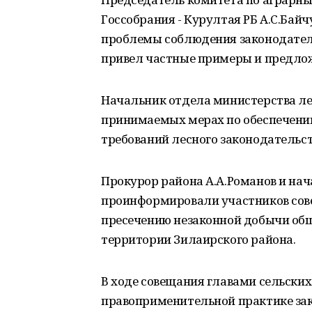
Госсобрания - Курултая РБ А.С.Ба
проблемы соблюдения законодатель
привел частные примеры и предлож
Начальник отдела министерства лес
принимаемых мерах по обеспечени
требований лесного законодательст
Прокурор района А.А.Романов и на
проинформировали участников сов
пресечению незаконной добычи об
территории Зилаирского района.
В ходе совещания главами сельских
правоприменительной практике зак