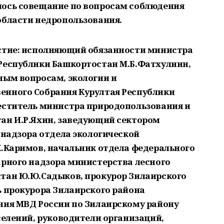
лось совещание по вопросам соблюдения
области недропользования.
астие: исполняющий обязанности министра
Республики Башкортостан М.Б.Фатхулиин,
ным вопросам, экологии и
енного Собрания Курултая Республики
еститель министра природопользования и
ан И.Р.Яхин, заведующий сектором
 надзора отдела экологической
К.Каримов, начальник отдела федерального
арного надзора министерства лесного
тан Ю.Ю.Садыков, прокурор Зилаирского
ь прокурора Зилаирского района
ния МВД России по Зилаирскому району
селений, руководители организаций,