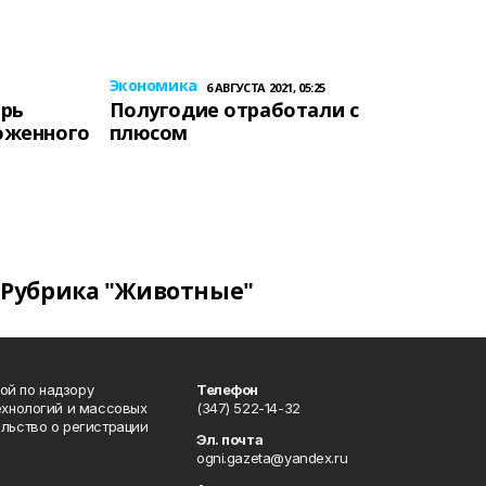
Экономика
6 АВГУСТА 2021, 05:25
ерь
Полугодие отработали с
оженного
плюсом
Рубрика "Животные"
ой по надзору
Телефон
ехнологий и массовых
(347) 522-14-32
льство о регистрации
Эл. почта
ogni.gazeta@yandex.ru