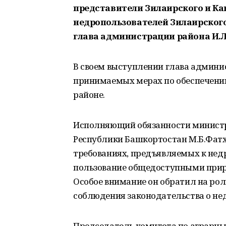
представители Зилаирского и Ка
недропользователей Зилаирского
глава администрации района И.
В своем выступлении глава админи
принимаемых мерах по обеспечению
районе.
Исполняющий обязанности министр
Республики Башкортостан М.Б.Фатх
требованиях, предъявляемых к не
пользование общедоступными при
Особое внимание он обратил на ро
соблюдения законодательства о не
Председатель комитета по аграрны