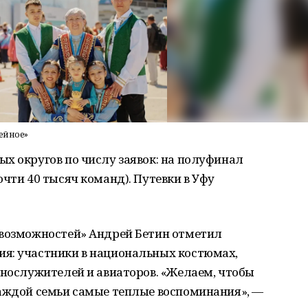
мейное»
х округов по числу заявок: на полуфинал
очти 40 тысяч команд). Путевки в Уфу
 возможностей» Андрей Бетин отметил
я: участники в национальных костюмах,
ннослужителей и авиаторов. «Желаем, чтобы
каждой семьи самые теплые воспоминания», —