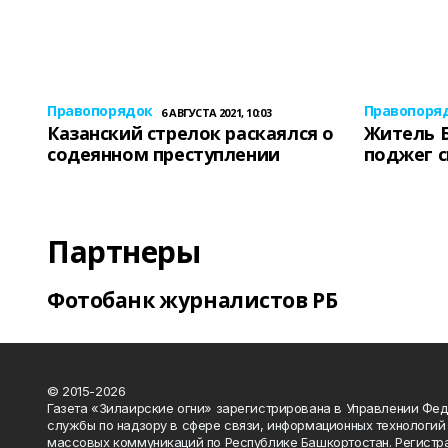
Правопорядок
Правопоря
6 АВГУСТА 2021, 10:03
Казанский стрелок раскаялся о
Житель 
содеянном преступлении
поджег 
Партнеры
Фотобанк журналистов РБ
© 2015-2026
Газета «Зилаирские огни» зарегистрирована в Управлении Фе
службы по надзору в сфере связи, информационных технологий
массовых коммуникаций по Республике Башкортостан. Регистр