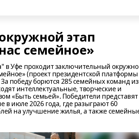
окружной этап
 нас семейное»
а" в Уфе проходит заключительный окружн
семейное» (проект президентской платформы
. За победу борются 285 семейных команд из
ходят интеллектуальные, творческие и
ом «Быть семьей». Победители представят
е в июле 2026 года, где разыграют 60
блей на улучшение жилья, а также семейны