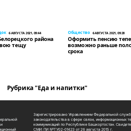
док
Общество
6 АВГУСТА 2021, 09:44
6 АВГУСТА 2021, 09:28
Белорецкого района
Оформить пенсию теп
свою тещу
возможно раньше пол
срока
Рубрика "Еда и напитки"
Зарегистрировано Управлением Федеральной служб
деральной
законодательства в сфере связи, информационных т
 и
коммуникаций по Республике Башкортостан. Свидете
ационный
СМИ: ПИ №ТУ02-01423 от 26 августа 2015 г.