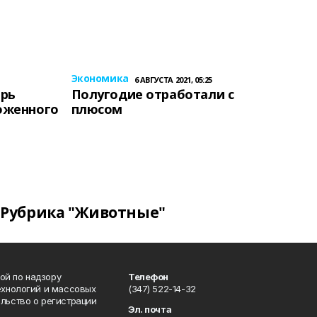
Экономика
6 АВГУСТА 2021, 05:25
ерь
Полугодие отработали с
оженного
плюсом
Рубрика "Животные"
ой по надзору
Телефон
ехнологий и массовых
(347) 522-14-32
льство о регистрации
Эл. почта