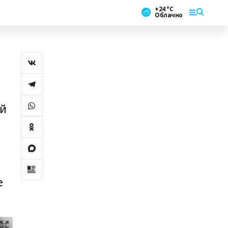
+24 °С
Облачно
ой
е