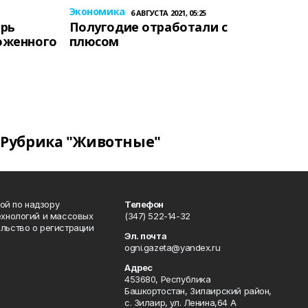
Экономика
6 АВГУСТА 2021, 05:25
ерь
Полугодие отработали с
оженного
плюсом
Рубрика "Животные"
ой по надзору
Телефон
ехнологий и массовых
(347) 522-14-32
льство о регистрации
Эл. почта
ogni.gazeta@yandex.ru
Адрес
453680, Республика
Башкортостан, Зилаирский район,
с. Зилаир, ул. Ленина,64 А