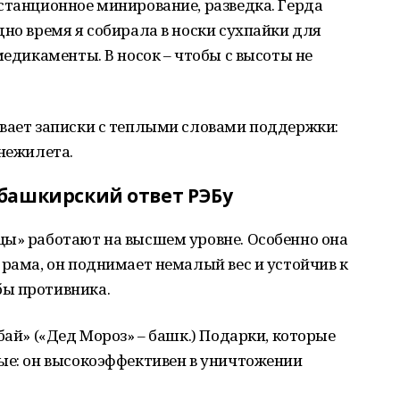
станционное минирование, разведка. Герда
дно время я собирала в носки сухпайки для
медикаменты. В носок – чтобы с высоты не
ывает записки с теплыми словами поддержки:
онежилета.
башкирский ответ РЭБу
цы» работают на высшем уровне. Особенно она
 рама, он поднимает немалый вес и устойчив к
бы противника.
бай» («Дед Мороз» – башк.) Подарки, которые
ые: он высокоэффективен в уничтожении