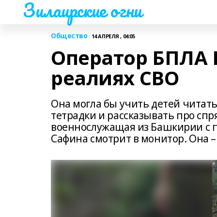
Зилаирские огни
Общество
14 АПРЕЛЯ , 04:05
Оператор БПЛА 
реалиях СВО
Она могла бы учить детей читат
тетрадки и рассказывать про спр
военнослужащая из Башкирии с 
Сафина смотрит в монитор. Она –