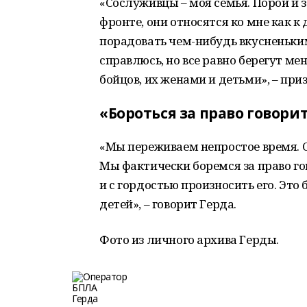
«Сослуживцы – моя семья. Порой и з
фронте, они относятся ко мне как к
порадовать чем-нибудь вкусненьким,
справлюсь, но все равно берегут ме
бойцов, их женами и детьми», – при
«Бороться за право говори
«Мы переживаем непростое время. С
Мы фактически боремся за право го
и с гордостью произносить его. Это
детей», – говорит Герда.
Фото из личного архива Герды.