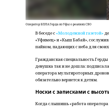
Оператор БПЛА Герда из Уфы о реалиях СВО
В беседе с
«Молодежной газетой»
де
«Уфимец» и «Кыш Бабай», сослуживц
пайком, падающих с неба для своих
Гражданская специальность Герды 
девушка так и не дошла: подписала
оператора мультироторных дронов. 
обязательно вернется к детям.
Носки с записками с высот
Когда слышишь «работа оператора Б