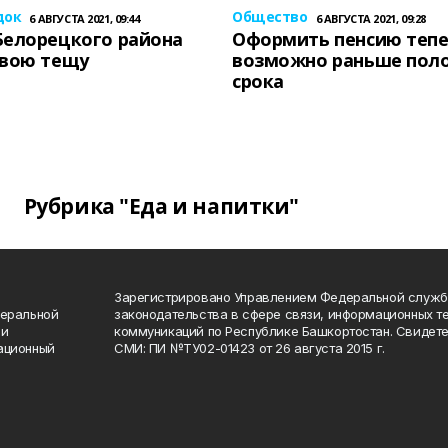
док
Общество
6 АВГУСТА 2021, 09:44
6 АВГУСТА 2021, 09:28
Белорецкого района
Оформить пенсию теп
свою тещу
возможно раньше пол
срока
Рубрика "Еда и напитки"
Зарегистрировано Управлением Федеральной служб
деральной
законодательства в сфере связи, информационных т
 и
коммуникаций по Республике Башкортостан. Свидете
ационный
СМИ: ПИ №ТУ02-01423 от 26 августа 2015 г.