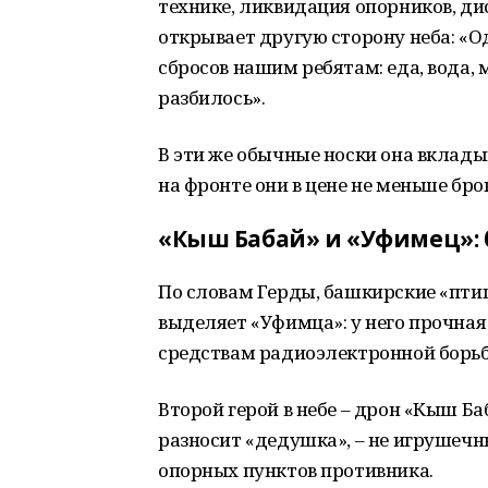
технике, ликвидация опорников, ди
открывает другую сторону неба: «О
сбросов нашим ребятам: еда, вода, 
разбилось».
В эти же обычные носки она вклад
на фронте они в цене не меньше бр
«Кыш Бабай» и «Уфимец»: 
По словам Герды, башкирские «пти
выделяет «Уфимца»: у него прочная
средствам радиоэлектронной борь
Второй герой в небе – дрон «Кыш Ба
разносит «дедушка», – не игрушечн
опорных пунктов противника.