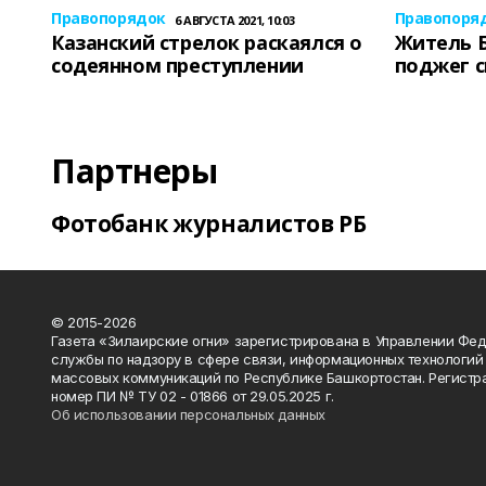
Правопорядок
Правопоря
6 АВГУСТА 2021, 10:03
Казанский стрелок раскаялся о
Житель 
содеянном преступлении
поджег 
Партнеры
Фотобанк журналистов РБ
© 2015-2026
Газета «Зилаирские огни» зарегистрирована в Управлении Фе
службы по надзору в сфере связи, информационных технологий
массовых коммуникаций по Республике Башкортостан. Регистр
номер ПИ № ТУ 02 - 01866 от 29.05.2025 г.
Об использовании персональных данных