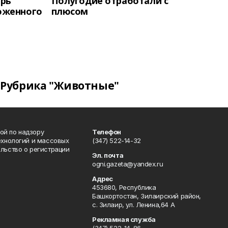
ерь
Полугодие отработали с
оженного
плюсом
Рубрика "Животные"
ой по надзору
Телефон
ехнологий и массовых
(347) 522-14-32
льство о регистрации
Эл. почта
ogni.gazeta@yandex.ru
Адрес
453680, Республика
Башкортостан, Зилаирский район,
с. Зилаир, ул. Ленина,64 А
Рекламная служба