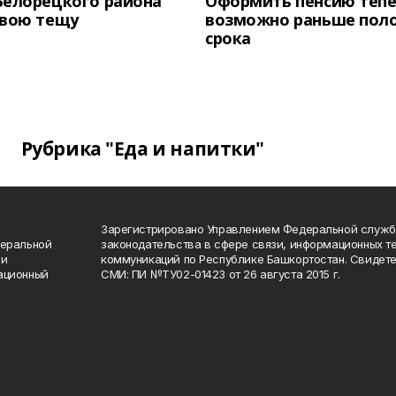
Белорецкого района
Оформить пенсию теп
свою тещу
возможно раньше пол
срока
Рубрика "Еда и напитки"
Зарегистрировано Управлением Федеральной служб
деральной
законодательства в сфере связи, информационных т
 и
коммуникаций по Республике Башкортостан. Свидете
ационный
СМИ: ПИ №ТУ02-01423 от 26 августа 2015 г.