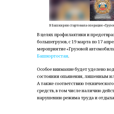
В Башкирии стартовала операция «Груз
В целях профилактики и предотвр
большегрузов, с 19 марта по 17 ап
мероприятие «Грузовой автомобиль
Башкортостан
.
Особое внимание будет уделено во
состоянии опьянения, лишенным ил
А также соответствию техническог
средств, в том числе наличию дейс
нарушению режима труда и отдыха 