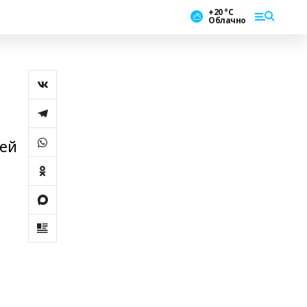
+20 °С
Облачно
лей