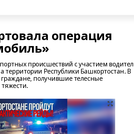
ртовала операция
мобиль»
спортных происшествий с участием водите
на территории Республики Башкортостан. В
и граждане, получившие телесные
 тяжести.