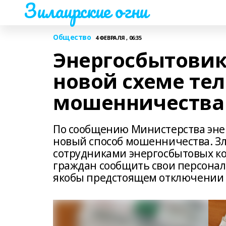
Зилаирские огни
Общество
4 ФЕВРАЛЯ , 06:35
Энергосбытовик
новой схеме те
мошенничества
По сообщению Министерства эне
новый способ мошенничества. З
сотрудниками энергосбытовых ко
граждан сообщить свои персона
якобы предстоящем отключении э