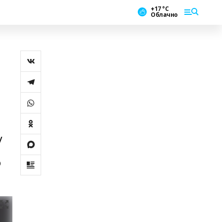
+17 °С
Облачно
у
о